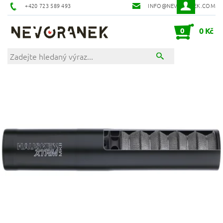
+420 723 589 493
INFO@NEVORANEK.COM
0
0 Kč