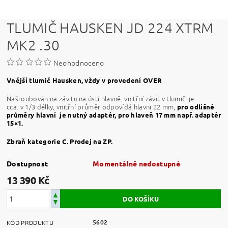
TLUMIČ HAUSKEN JD 224 XTRM
MK2 .30
Neohodnoceno
Vnější tlumič Hausken, vždy v provedení OVER
Našroubován na závitu na ústí hlavně, vnitřní závit v tlumiči je
cca. v 1/3 délky, vnitřní průměr odpovídá hlavni 22 mm,
pro odlišné
průměry hlavní je nutný adaptér, pro hlaveň 17 mm např. adaptér
15×1.
Zbraň kategorie C. Prodej na ZP.
Dostupnost
Momentálně nedostupné
13 390 Kč
5602
KÓD PRODUKTU