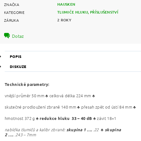
HAUSKEN
ZNAČKA
TLUMIČE HLUKU, PŘÍSLUŠENSTVÍ
KATEGORIE
2 ROKY
ZÁRUKA
Dotaz
POPIS
DISKUZE
Technické parametry:
vnější průměr 50 mm ♣ celková délka 224 mm ♣
skutečné prodloužení zbraně 140 mm ♣ přesah zpět od ústí 84 mm ♣
hmotnost 372 g
♣ závit 18×1
♣ redukce hluku 33 – 40 dB
nabídka tlumičů a kalibr zbraně:
.22
♣
skupina 1
….
skupina
.243 – 7mm
2
….