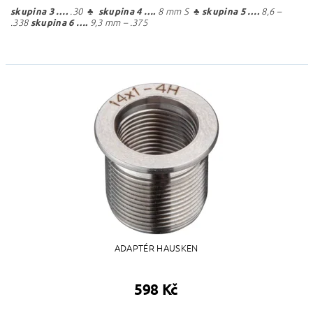
.30 ♣
8 mm S ♣
8,6 –
skupina 3
….
skupina 4
….
skupina 5
….
.338
9,3 mm – .375
skupina 6
….
ADAPTÉR HAUSKEN
598 Kč