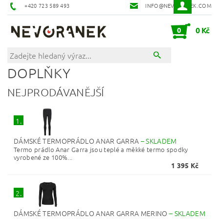
+420 723 589 493
INFO@NEVORANEK.COM
0
0 Kč
DOPLŇKY
NEJPRODÁVANĚJŠÍ
1.
DÁMSKÉ TERMOPRÁDLO ANAR GARRA
–
SKLADEM
Termo prádlo Anar Garra jsou teplé a měkké termo spodky
vyrobené ze 100%...
1 395 Kč
2.
DÁMSKÉ TERMOPRÁDLO ANAR GARRA MERINO
–
SKLADEM