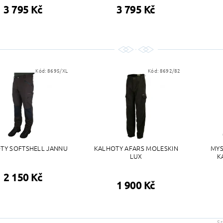
3 795 Kč
3 795 Kč
Kód:
8695/XL
Kód:
8692/82
TY SOFTSHELL JANNU
KALHOTY AFARS MOLESKIN
MYS
LUX
K
2 150 Kč
1 900 Kč
S