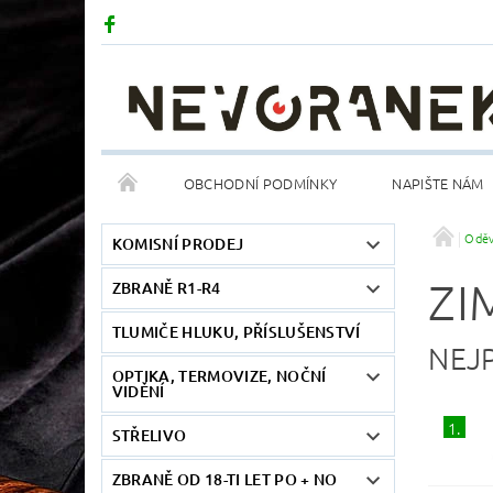
OBCHODNÍ PODMÍNKY
NAPIŠTE NÁM
Odě
KOMISNÍ PRODEJ
ZI
ZBRANĚ R1-R4
TLUMIČE HLUKU, PŘÍSLUŠENSTVÍ
NEJ
OPTIKA, TERMOVIZE, NOČNÍ
VIDĚNÍ
1.
STŘELIVO
ZBRANĚ OD 18-TI LET PO + NO