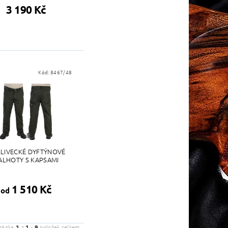
3 190 Kč
Kód:
8467/48
LIVECKÉ DYFTÝNOVÉ
ALHOTY S KAPSAMI
1 510 Kč
od
tránka
1
z
1
-
9
položek celkem