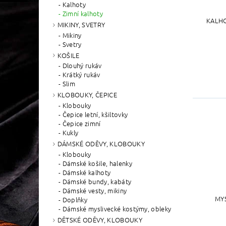
Kalhoty
Zimní kalhoty
KALHO
MIKINY, SVETRY
Mikiny
Svetry
KOŠILE
Dlouhý rukáv
Krátký rukáv
Slim
KLOBOUKY, ČEPICE
Klobouky
Čepice letní, kšiltovky
Čepice zimní
Kukly
DÁMSKÉ ODĚVY, KLOBOUKY
Klobouky
Dámské košile, halenky
Dámské kalhoty
Dámské bundy, kabáty
Dámské vesty, mikiny
MY
Doplňky
Dámské myslivecké kostýmy, obleky
DĚTSKÉ ODĚVY, KLOBOUKY