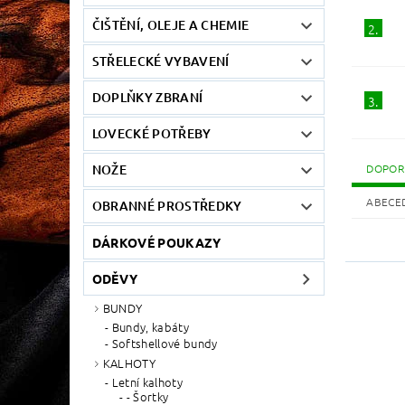
ČIŠTĚNÍ, OLEJE A CHEMIE
2.
STŘELECKÉ VYBAVENÍ
DOPLŇKY ZBRANÍ
3.
LOVECKÉ POTŘEBY
NOŽE
DOPOR
ABECE
OBRANNÉ PROSTŘEDKY
DÁRKOVÉ POUKAZY
ODĚVY
BUNDY
Bundy, kabáty
Softshellové bundy
KALHOTY
Letní kalhoty
- Šortky