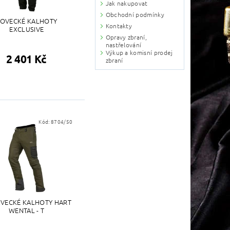
Jak nakupovat
Obchodní podmínky
LOVECKÉ KALHOTY
Kontakty
EXCLUSIVE
Opravy zbraní,
nastřelování
Výkup a komisní prodej
2 401 Kč
zbraní
Kód:
8704/50
IVECKÉ KALHOTY HART
WENTAL - T