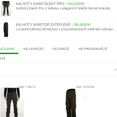
KALHOTY ANAR SILENT PRO
–
SKLADEM
Kalhoty Silent Pro z lodenu v elegantní hnědé barvě lovecké...
KALHOTY WINSTOP ZATEPLENÉ
–
SKLADEM
Lovecké kalhoty Windstop s polyuretanovým zátěrem odolají...
UČUJEME
NEJLEVNĚJŠÍ
NEJDRAŽŠÍ
NEJPRODÁVANĚJŠÍ
DNĚ
S
Kód:
11647/L
Kód:
10143/XL