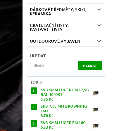
DÁRKOVÉ PŘEDMĚTY, SKLO,
KERAMIKA
GRATULAČNÍ LISTY,
PASOVACÍ LISTY
OUTDOOROVÉ VYBAVENÍ
HLEDAT
TOP 3
S&B 9MM LUGER FMJ 7,5G
BAL.1000KS
5,75 Kč
S&B 7,65 MM BROWNING
FMJ
8,78 Kč
S&B 9MM LUGER FMJ 8G
6,33 Kč