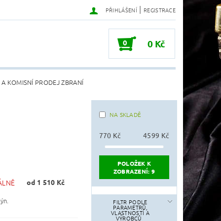
|
PŘIHLÁŠENÍ
REGISTRACE
0
0 Kč
 A KOMISNÍ PRODEJ ZBRANÍ
NA SKLADĚ
770
Kč
4599
Kč
POLOŽEK K
ZOBRAZENÍ:
9
ÁLNĚ
od 1 510 Kč
ýn.
FILTR PODLE
PARAMETRŮ,
VLASTNOSTÍ A
VÝROBCŮ