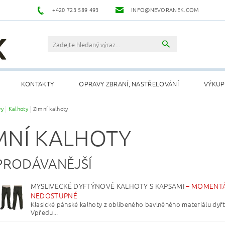
+420 723 589 493
INFO@NEVORANEK.COM
KONTAKTY
OPRAVY ZBRANÍ, NASTŘELOVÁNÍ
VÝKUP
vy
Kalhoty
Zimní kalhoty
MNÍ KALHOTY
PRODÁVANĚJŠÍ
MYSLIVECKÉ DYFTÝNOVÉ KALHOTY S KAPSAMI
–
MOMENT
NEDOSTUPNÉ
Klasické pánské kalhoty z oblíbeného bavlněného materiálu dyft
Vpředu...