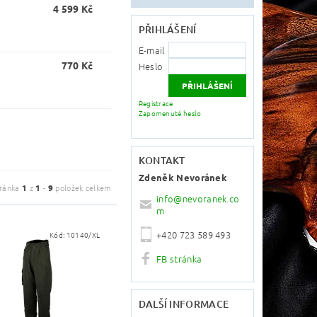
4 599 Kč
PŘIHLÁŠENÍ
E-mail
770 Kč
Heslo
Registrace
Zapomenuté heslo
KONTAKT
Zdeněk Nevoránek
tránka
1
z
1
-
9
položek celkem
info
@
nevoranek.co
m
+420 723 589 493
Kód:
10140/XL
FB stránka
DALŠÍ INFORMACE