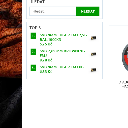
HLEDAT
TOP 3
S&B 9MM LUGER FMJ 7,5G
BAL.1000KS
5,75 Kč
S&B 7,65 MM BROWNING
FMJ
8,78 Kč
S&B 9MM LUGER FMJ 8G
6,33 Kč
DIAB
HEA