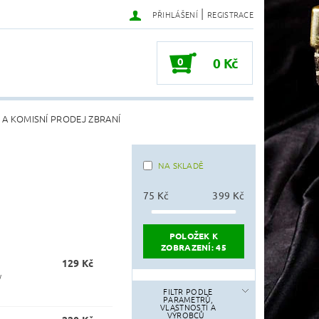
|
PŘIHLÁŠENÍ
REGISTRACE
0
0 Kč
 A KOMISNÍ PRODEJ ZBRANÍ
NA SKLADĚ
75
Kč
399
Kč
POLOŽEK K
ZOBRAZENÍ:
45
129 Kč
y
FILTR PODLE
PARAMETRŮ,
VLASTNOSTÍ A
VÝROBCŮ