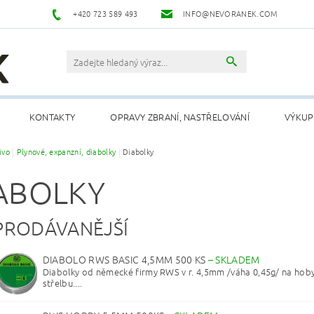
+420 723 589 493
INFO@NEVORANEK.COM
KONTAKTY
OPRAVY ZBRANÍ, NASTŘELOVÁNÍ
VÝKUP
ivo
Plynové, expanzní, diabolky
Diabolky
ABOLKY
PRODÁVANĚJŠÍ
DIABOLO RWS BASIC 4,5MM 500 KS
–
SKLADEM
Diabolky od německé firmy RWS v r. 4,5mm /váha 0,45g/ na hob
střelbu....