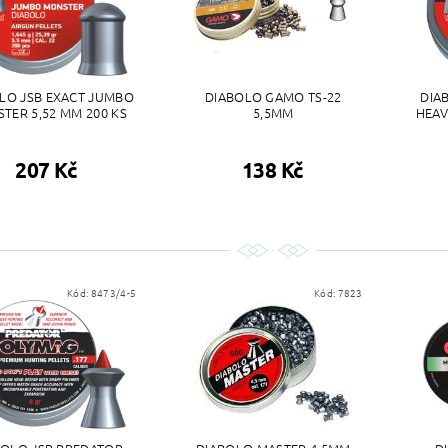
LO JSB EXACT JUMBO
DIABOLO GAMO TS-22
DIA
TER 5,52 MM 200 KS
5,5MM
HEAV
207 Kč
138 Kč
Kód:
8473/4-5
Kód:
7823