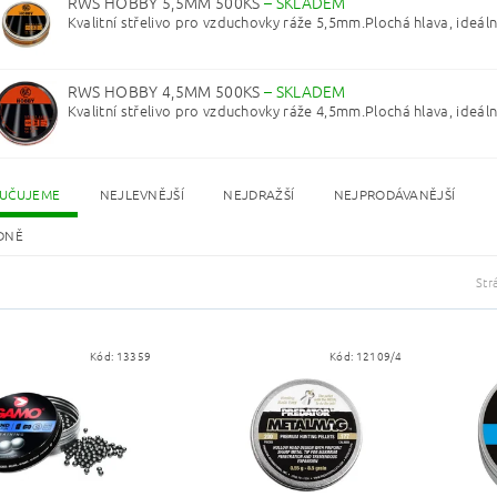
RWS HOBBY 5,5MM 500KS
–
SKLADEM
Kvalitní střelivo pro vzduchovky ráže 5,5mm.Plochá hlava, ideální
RWS HOBBY 4,5MM 500KS
–
SKLADEM
Kvalitní střelivo pro vzduchovky ráže 4,5mm.Plochá hlava, ideální
UČUJEME
NEJLEVNĚJŠÍ
NEJDRAŽŠÍ
NEJPRODÁVANĚJŠÍ
DNĚ
Str
Kód:
13359
Kód:
12109/4