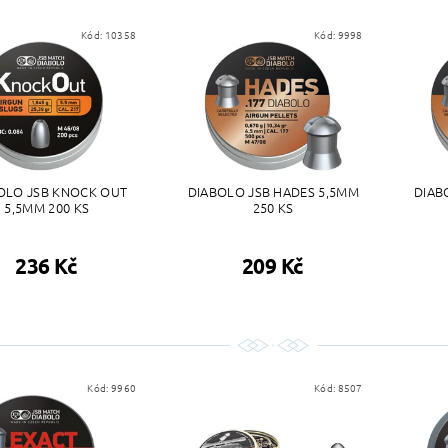
Kód:
10358
Kód:
9998
OLO JSB KNOCK OUT
DIABOLO JSB HADES 5,5MM
DIAB
5,5MM 200 KS
250 KS
236 Kč
209 Kč
Kód:
9960
Kód:
8507