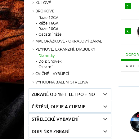
KULOVÉ
2.
BROKOVÉ
Ráže 12GA
Ráže 16GA
Ráže 20GA
3.
Ostatní ráže
MALORÁŽKOVÉ - OKRAJOVÝ ZÁPAL
PLYNOVÉ, EXPANZNÍ, DIABOLKY
DOPOR
Diabolky
Do plynovek
ABECE
Ostatní
CVIČNÉ - VYBÍJECÍ
VÝHODNÁ BALENÍ STŘELIVA
ZBRANĚ OD 18-TI LET PO + NO
ČIŠTĚNÍ, OLEJE A CHEMIE
STŘELECKÉ VYBAVENÍ
DOPLŇKY ZBRANÍ