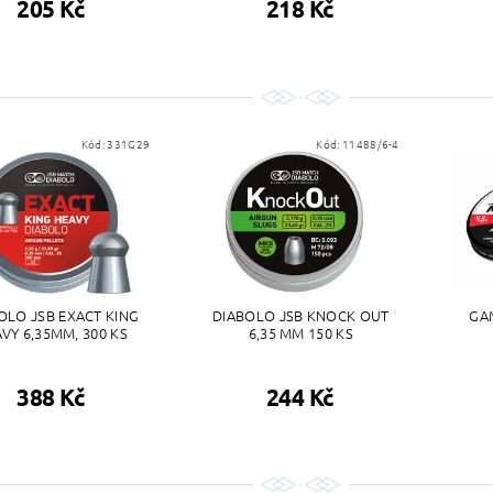
205 Kč
218 Kč
Kód:
331G29
Kód:
11488/6-4
OLO JSB EXACT KING
DIABOLO JSB KNOCK OUT
GA
VY 6,35MM, 300 KS
6,35 MM 150 KS
388 Kč
244 Kč