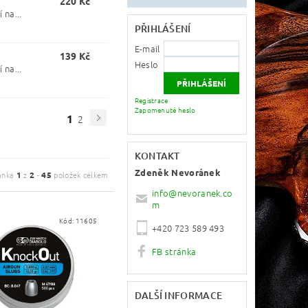
220 Kč
 na...
PŘIHLÁŠENÍ
E-mail
139 Kč
Heslo
 na...
Registrace
Zapomenuté heslo
1
2
KONTAKT
Zdeněk Nevoránek
ánka
1
z
2
-
45
položek celkem
info
@
nevoranek.co
m
Kód:
11605
+420 723 589 493
FB stránka
DALŠÍ INFORMACE