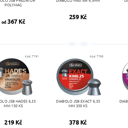
BOLO JSB PREDATOR
DIABOLO MASTER 4,5MM
D
POLYMAG
259 Kč
367 Kč
od
Kód:
7791
Kód:
7790
OLO JSB HADES 6,35
DIABOLO JSB EXACT 6,35
DIAB
MM 150 KS
MM 350 KS
219 Kč
378 Kč