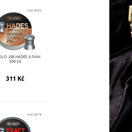
Kód:
9955
OLO JSB HADES 4,5MM
500 KS
311 Kč
Kód:
8476