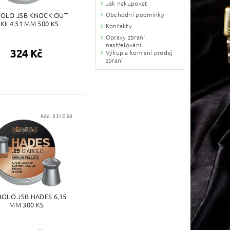
Jak nakupovat
BOLO JSB KNOCK OUT
Obchodní podmínky
KII 4,51 MM 500 KS
Kontakty
Opravy zbraní,
nastřelování
324 Kč
Výkup a komisní prodej
zbraní
Kód:
331G30
BOLO JSB HADES 6,35
MM 300 KS