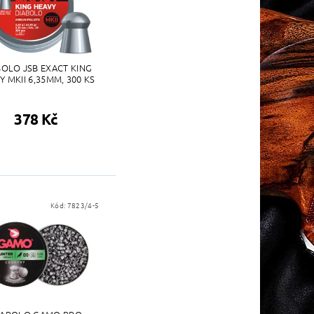
BOLO JSB EXACT KING
Y MKII 6,35MM, 300 KS
378 Kč
Kód:
7823/4-5