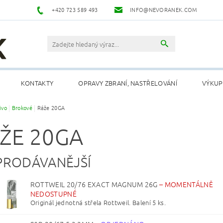
+420 723 589 493
INFO@NEVORANEK.COM
KONTAKTY
OPRAVY ZBRANÍ, NASTŘELOVÁNÍ
VÝKUP
ivo
Brokové
Ráže 20GA
ŽE 20GA
PRODÁVANĚJŠÍ
ROTTWEIL 20/76 EXACT MAGNUM 26G
–
MOMENTÁLNĚ
NEDOSTUPNÉ
Originál jednotná střela Rottweil. Balení 5 ks.