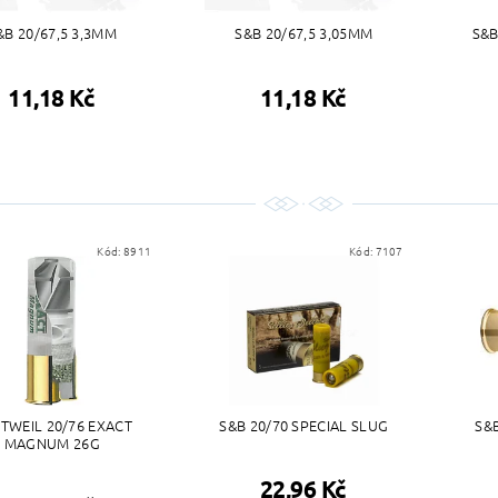
&B 20/67,5 3,3MM
S&B 20/67,5 3,05MM
S&B
11,18 Kč
11,18 Kč
Kód:
8911
Kód:
7107
TWEIL 20/76 EXACT
S&B 20/70 SPECIAL SLUG
S&
MAGNUM 26G
22,96 Kč