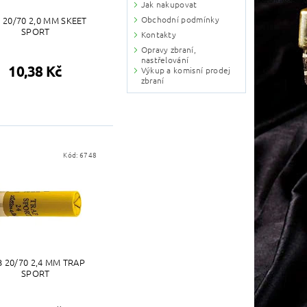
Jak nakupovat
 20/70 2,0 MM SKEET
Obchodní podmínky
SPORT
Kontakty
Opravy zbraní,
nastřelování
10,38 Kč
Výkup a komisní prodej
zbraní
Kód:
6748
B 20/70 2,4 MM TRAP
SPORT