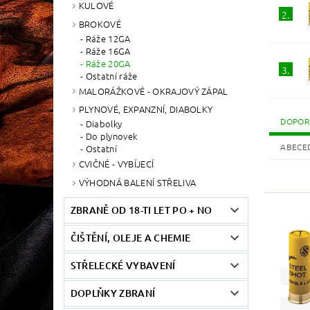
KULOVÉ
2.
BROKOVÉ
Ráže 12GA
Ráže 16GA
Ráže 20GA
3.
Ostatní ráže
MALORÁŽKOVÉ - OKRAJOVÝ ZÁPAL
PLYNOVÉ, EXPANZNÍ, DIABOLKY
DOPOR
Diabolky
Do plynovek
ABECE
Ostatní
CVIČNÉ - VYBÍJECÍ
VÝHODNÁ BALENÍ STŘELIVA
ZBRANĚ OD 18-TI LET PO + NO
ČIŠTĚNÍ, OLEJE A CHEMIE
STŘELECKÉ VYBAVENÍ
DOPLŇKY ZBRANÍ