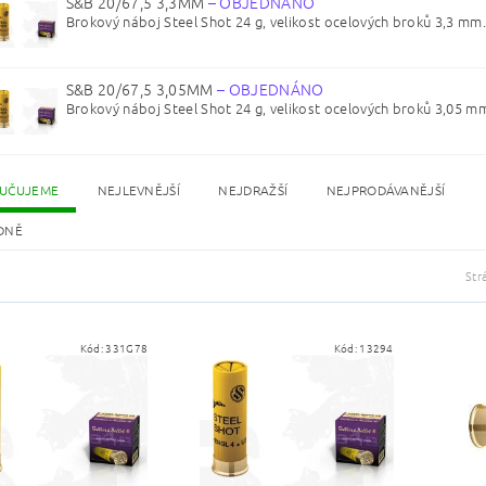
S&B 20/67,5 3,3MM
–
OBJEDNÁNO
Brokový náboj Steel Shot 24 g, velikost ocelových broků 3,3 mm.
S&B 20/67,5 3,05MM
–
OBJEDNÁNO
Brokový náboj Steel Shot 24 g, velikost ocelových broků 3,05 mm.
UČUJEME
NEJLEVNĚJŠÍ
NEJDRAŽŠÍ
NEJPRODÁVANĚJŠÍ
DNĚ
Str
Kód:
331G78
Kód:
13294