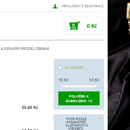
|
PŘIHLÁŠENÍ
REGISTRACE
0
0 Kč
 A KOMISNÍ PRODEJ ZBRANÍ
NA SKLADĚ
10
Kč
56
Kč
POLOŽEK K
ZOBRAZENÍ:
13
55,60 Kč
FILTR PODLE
PARAMETRŮ,
VLASTNOSTÍ A
VÝROBCŮ