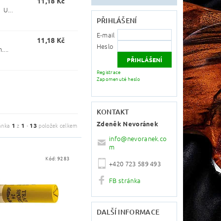
11,18 Kč
 U...
PŘIHLÁŠENÍ
E-mail
11,18 Kč
Heslo
...
Registrace
Zapomenuté heslo
KONTAKT
Zdeněk Nevoránek
ánka
1
z
1
-
13
položek celkem
info
@
nevoranek.co
m
Kód:
9283
+420 723 589 493
FB stránka
DALŠÍ INFORMACE