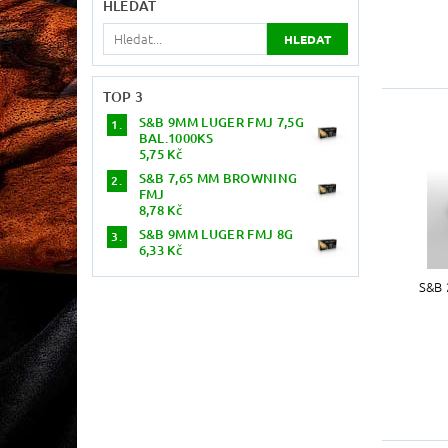
HLEDAT
TOP 3
S&B 9MM LUGER FMJ 7,5G
BAL.1000KS
5,75 Kč
S&B 7,65 MM BROWNING
FMJ
8,78 Kč
S&B 9MM LUGER FMJ 8G
6,33 Kč
S&B 