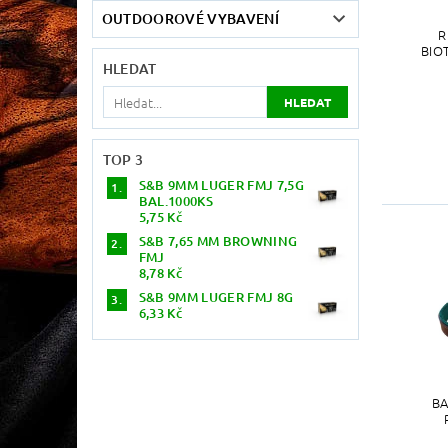
OUTDOOROVÉ VYBAVENÍ
R
BIO
HLEDAT
TOP 3
S&B 9MM LUGER FMJ 7,5G
BAL.1000KS
5,75 Kč
S&B 7,65 MM BROWNING
FMJ
8,78 Kč
S&B 9MM LUGER FMJ 8G
6,33 Kč
BA