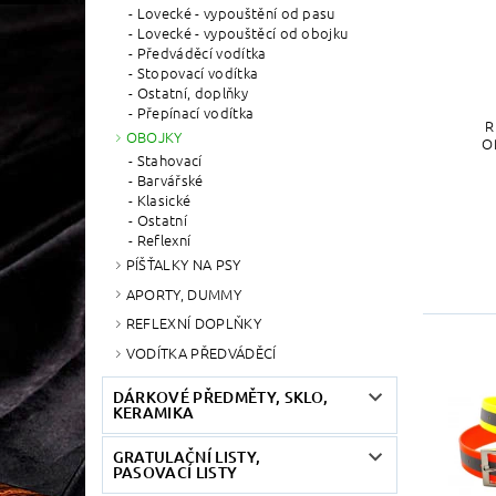
Lovecké - vypouštění od pasu
Lovecké - vypouštěcí od obojku
Předváděcí vodítka
Stopovací vodítka
Ostatní, doplňky
Přepínací vodítka
R
OBOJKY
O
Stahovací
Barvářské
Klasické
Ostatní
Reflexní
PÍŠŤALKY NA PSY
APORTY, DUMMY
REFLEXNÍ DOPLŇKY
VODÍTKA PŘEDVÁDĚCÍ
DÁRKOVÉ PŘEDMĚTY, SKLO,
KERAMIKA
GRATULAČNÍ LISTY,
PASOVACÍ LISTY