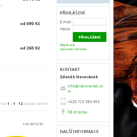
...
PŘIHLÁŠENÍ
E-mail
od 690 Kč
Heslo
Registrace
od 260 Kč
Zapomenuté heslo
KONTAKT
Zdeněk Nevoránek
info
@
nevoranek.co
m
+420 723 589 493
ánka
1
z
1
-
12
položek celkem
FB stránka
Kód:
8875/35
DALŠÍ INFORMACE