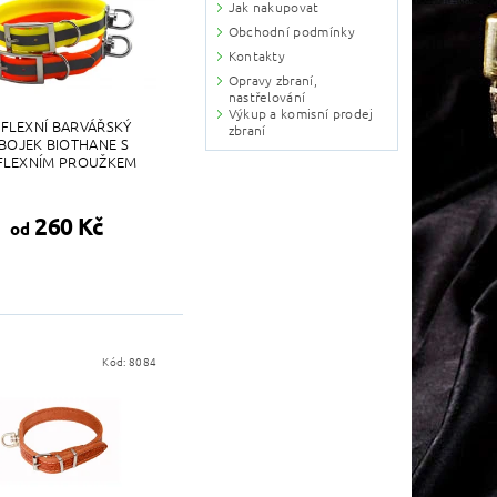
Jak nakupovat
Obchodní podmínky
Kontakty
Opravy zbraní,
nastřelování
Výkup a komisní prodej
FLEXNÍ BARVÁŘSKÝ
zbraní
BOJEK BIOTHANE S
FLEXNÍM PROUŽKEM
260 Kč
od
Kód:
8084