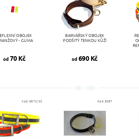
EFLEXNÍ OBOJEK
BARVÁŘSKÝ OBOJEK
RE
RANŽOVÝ - GUMA
PODŠITÝ TENKOU KŮŽÍ
O
RE
70 Kč
690 Kč
od
od
Kód:
8872/35
Kód:
8087