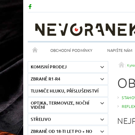
OBCHODNÍ PODMÍNKY
NAPIŠTE NÁM
Kyno
KOMISNÍ PRODEJ
OB
ZBRANĚ R1-R4
TLUMIČE HLUKU, PŘÍSLUŠENSTVÍ
STAHO
OPTIKA, TERMOVIZE, NOČNÍ
REFLE
VIDĚNÍ
NEJ
STŘELIVO
ZBRANĚ OD 18-TI LET PO + NO