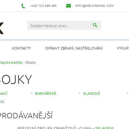
+420 723 589 493
INFO@NEVORANEK.COM
KONTAKTY
OPRAVY ZBRANÍ, NASTŘELOVÁNÍ
VÝKUP
logické potřeby
Obojky
OJKY
VACÍ
BARVÁŘSKÉ
KLASICKÉ
XNÍ
PRODÁVANĚJŠÍ
REFLEXNÍ OBOJEK ORANŽOVÝ - GUMA
–
SKLADEM