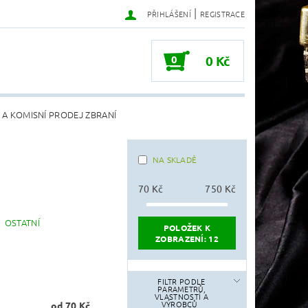
|
PŘIHLÁŠENÍ
REGISTRACE
0
0 Kč
 A KOMISNÍ PRODEJ ZBRANÍ
NA SKLADĚ
70
Kč
750
Kč
OSTATNÍ
POLOŽEK K
ZOBRAZENÍ:
12
FILTR PODLE
PARAMETRŮ,
VLASTNOSTÍ A
VÝROBCŮ
od 70 Kč