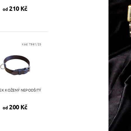
210 Kč
od
Kód:
7961/25
EK KOŽENÝ NEPODŠITÝ
200 Kč
od