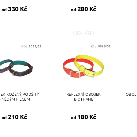
330 Kč
280 Kč
od
od
Kód:
8072/25
Kód:
8069/35
EK KOŽENÝ PODŠITÝ
REFLEXNÍ OBOJEK
OBOJ
HNĚDÝM FILCEM
BIOTHANE
210 Kč
180 Kč
od
od