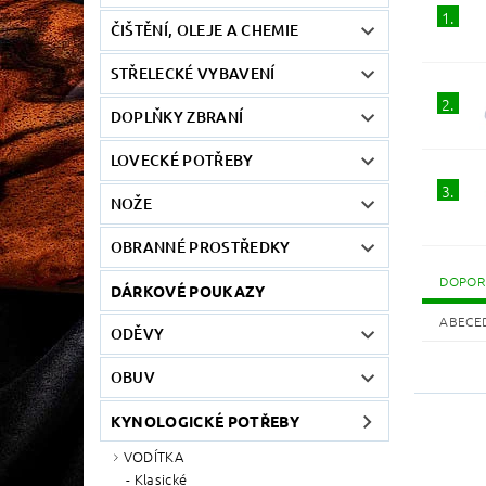
1.
ČIŠTĚNÍ, OLEJE A CHEMIE
STŘELECKÉ VYBAVENÍ
2.
DOPLŇKY ZBRANÍ
LOVECKÉ POTŘEBY
3.
NOŽE
OBRANNÉ PROSTŘEDKY
DOPOR
DÁRKOVÉ POUKAZY
ABECE
ODĚVY
OBUV
KYNOLOGICKÉ POTŘEBY
VODÍTKA
Klasické