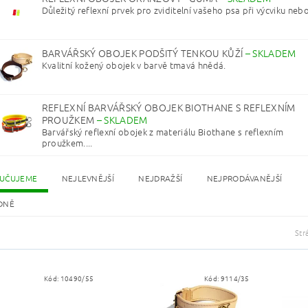
Důležitý reflexní prvek pro zviditelní vašeho psa při výcviku nebo
BARVÁŘSKÝ OBOJEK PODŠITÝ TENKOU KŮŽÍ
–
SKLADEM
Kvalitní kožený obojek v barvě tmavá hnědá.
REFLEXNÍ BARVÁŘSKÝ OBOJEK BIOTHANE S REFLEXNÍM
PROUŽKEM
–
SKLADEM
Barvářský reflexní obojek z materiálu Biothane s reflexním
proužkem....
UČUJEME
NEJLEVNĚJŠÍ
NEJDRAŽŠÍ
NEJPRODÁVANĚJŠÍ
DNĚ
Str
Kód:
10490/55
Kód:
9114/35