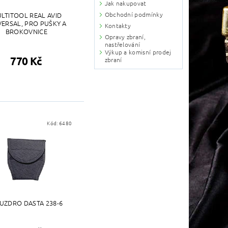
Jak nakupovat
LTITOOL REAL AVID
Obchodní podmínky
VERSAL, PRO PUŠKY A
Kontakty
BROKOVNICE
Opravy zbraní,
nastřelování
Výkup a komisní prodej
770 Kč
zbraní
Kód:
6480
UZDRO DASTA 238-6