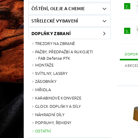
2.
ČIŠTĚNÍ, OLEJE A CHEMIE
STŘELECKÉ VYBAVENÍ
3.
DOPLŇKY ZBRANÍ
TREZORY NA ZBRANĚ
PAŽBY, PŘEDPAŽBÍ A RUKOJETI
DOPOR
FAB Defense PTK
MONTÁŽE
ABECE
SVÍTILNY, LASERY
ZÁSOBNÍKY
MÍŘIDLA
KARABINOVÉ KONVERZE
GLOCK DOPLŇKY A DÍLY
NÁHRADNÍ DÍLY
POPRUHY, ŘEMENY
OSTATNÍ