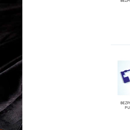
BEZP
BEZP
PU