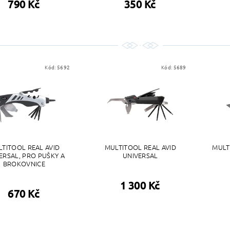
790 Kč
350 Kč
Kód:
5692
Kód:
5689
TITOOL REAL AVID
MULTITOOL REAL AVID
MULT
ERSAL, PRO PUŠKY A
UNIVERSAL
BROKOVNICE
1 300 Kč
670 Kč