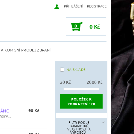
|
PŘIHLÁŠENÍ
REGISTRACE
0
0 Kč
 A KOMISNÍ PRODEJ ZBRANÍ
NA SKLADĚ
20
Kč
2000
Kč
POLOŽEK K
ZOBRAZENÍ:
20
NÁNO
90 Kč
ory...
FILTR PODLE
PARAMETRŮ,
VLASTNOSTÍ A
VÝROBCŮ