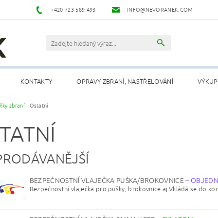
+420 723 589 493
INFO@NEVORANEK.COM
KONTAKTY
OPRAVY ZBRANÍ, NASTŘELOVÁNÍ
VÝKUP
ňky zbraní
Ostatní
TATNÍ
PRODÁVANĚJŠÍ
BEZPEČNOSTNÍ VLAJEČKA PUŠKA/BROKOVNICE
–
OBJED
Bezpečnostní vlaječka pro pušky, brokovnice aj.Vkládá se do kom