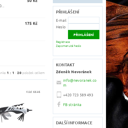
50 Kč
...
PŘIHLÁŠENÍ
E-mail
175 Kč
Heslo
Registrace
Zapomenuté heslo
KONTAKT
Zdeněk Nevoránek
ánka
1
z
1
-
20
položek celkem
info
@
nevoranek.co
m
Kód:
6646
+420 723 589 493
FB stránka
DALŠÍ INFORMACE