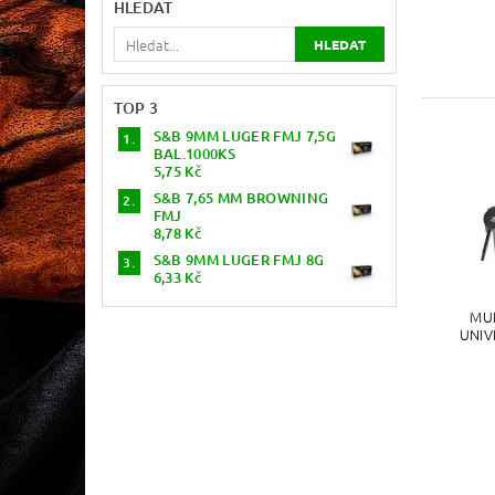
HLEDAT
TOP 3
S&B 9MM LUGER FMJ 7,5G
BAL.1000KS
5,75 Kč
S&B 7,65 MM BROWNING
FMJ
8,78 Kč
S&B 9MM LUGER FMJ 8G
6,33 Kč
MUL
UNIV