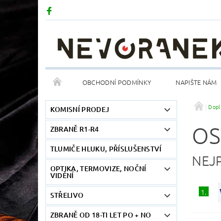
OBCHODNÍ PODMÍNKY
NAPIŠTE NÁM
Dopl
KOMISNÍ PRODEJ
OS
ZBRANĚ R1-R4
TLUMIČE HLUKU, PŘÍSLUŠENSTVÍ
NEJ
OPTIKA, TERMOVIZE, NOČNÍ
VIDĚNÍ
1.
STŘELIVO
ZBRANĚ OD 18-TI LET PO + NO