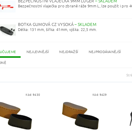
BEZPEČNOSTNÍ VLAJEČKA 9MM LUGER
–
SKLADEM
Bezpečnostní vlaječka pro zbraně ráže 9mm L, lze použít i pro 40
BOTKA GUMOVÁ CZ VYSOKÁ
–
SKLADEM
Délka: 131 mm, šířka: 41mm, výška. 22,5 mm.
UČUJEME
NEJLEVNĚJŠÍ
NEJDRAŽŠÍ
NEJPRODÁVANĚJŠÍ
DNĚ
Str
Kód:
9430
Kód:
9429