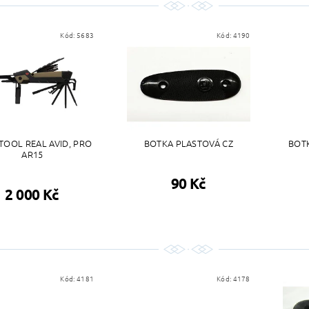
Kód:
5683
Kód:
4190
TOOL REAL AVID, PRO
BOTKA PLASTOVÁ CZ
BOTK
AR15
90 Kč
2 000 Kč
Kód:
4181
Kód:
4178