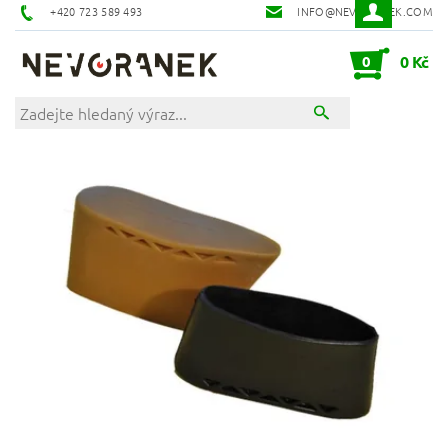
+420 723 589 493
INFO@NEVORANEK.COM
0
0 Kč