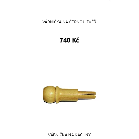
VÁBNIČKA NA ČERNOU ZVĚŘ
740 Kč
VÁBNIČKA NA KACHNY