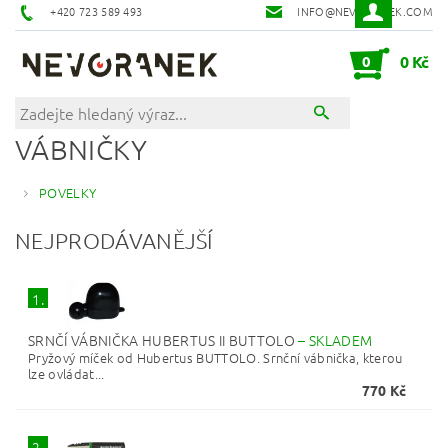
+420 723 589 493
INFO@NEVORANEK.COM
0
0 Kč
VÁBNIČKY
POVELKY
NEJPRODÁVANĚJŠÍ
1.
SRNČÍ VÁBNIČKA HUBERTUS II BUTTOLO
–
SKLADEM
Pryžový míček od Hubertus BUTTOLO. Srnční vábnička, kterou
lze ovládat...
770 Kč
2.