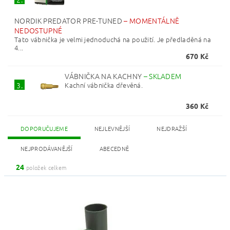
NORDIK PREDATOR PRE-TUNED
–
MOMENTÁLNĚ
NEDOSTUPNÉ
Tato vábnička je velmi jednoduchá na použití. Je předladěná na
4...
670 Kč
VÁBNIČKA NA KACHNY
–
SKLADEM
Kachní vábnička dřevěná.
3.
360 Kč
DOPORUČUJEME
NEJLEVNĚJŠÍ
NEJDRAŽŠÍ
NEJPRODÁVANĚJŠÍ
ABECEDNĚ
24
položek celkem