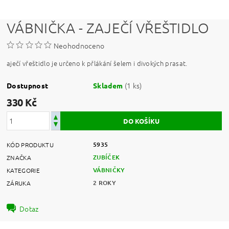
VÁBNIČKA - ZAJEČÍ VŘEŠTIDLO
Neohodnoceno
aječí vřeštidlo je určeno k přlákání šelem i divokých prasat.
(1 ks)
Dostupnost
Skladem
330 Kč
5935
KÓD PRODUKTU
ZUBÍČEK
ZNAČKA
VÁBNIČKY
KATEGORIE
2 ROKY
ZÁRUKA
Dotaz