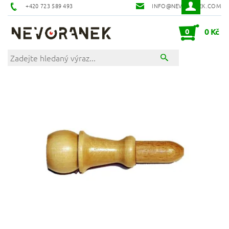
+420 723 589 493
INFO@NEVORANEK.COM
0
0 Kč