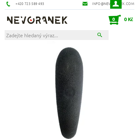
+420 723 589 493
INFO@NEVORANEK.COM
0
0 Kč