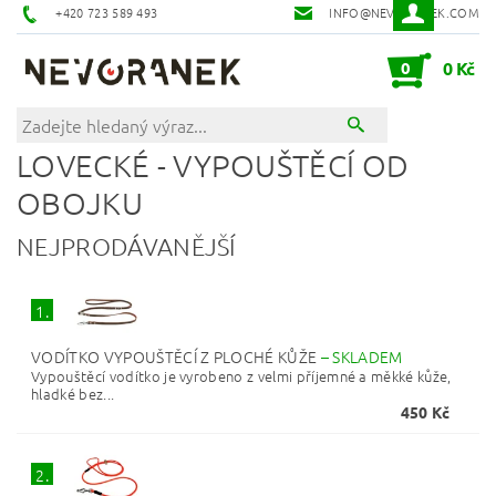
+420 723 589 493
INFO@NEVORANEK.COM
0
0 Kč
LOVECKÉ - VYPOUŠTĚCÍ OD
OBOJKU
NEJPRODÁVANĚJŠÍ
1.
VODÍTKO VYPOUŠTĚCÍ Z PLOCHÉ KŮŽE
–
SKLADEM
Vypouštěcí vodítko je vyrobeno z velmi příjemné a měkké kůže,
hladké bez...
450 Kč
2.