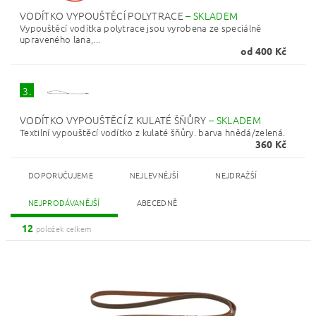
VODÍTKO VYPOUŠTĚCÍ POLYTRACE
–
SKLADEM
Vypouštěcí vodítka polytrace jsou vyrobena ze speciálně
upraveného lana,...
od 400 Kč
3.
VODÍTKO VYPOUŠTĚCÍ Z KULATÉ ŠŇŮRY
–
SKLADEM
Textilní vypouštěcí vodítko z kulaté šňůry. barva hnědá/zelená.
360 Kč
DOPORUČUJEME
NEJLEVNĚJŠÍ
NEJDRAŽŠÍ
NEJPRODÁVANĚJŠÍ
ABECEDNĚ
12
položek celkem