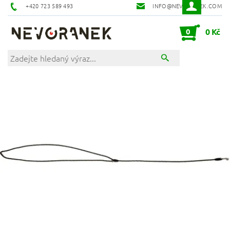
+420 723 589 493
INFO@NEVORANEK.COM
0
0 Kč