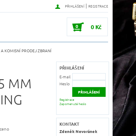
|
PŘIHLÁŠENÍ
REGISTRACE
0
0 Kč
 A KOMISNÍ PRODEJ ZBRANÍ
PŘIHLÁŠENÍ
E-mail
65 MM
Heslo
ING
Registrace
Zapomenuté heslo
KONTAKT
ceno
Zdeněk Nevoránek