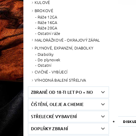
KULOVÉ
BROKOVÉ
Ráže 12GA
Ráže 16GA
Ráže 20GA
Ostatní ráže
MALORÁŽKOVÉ - OKRAJOVÝ ZÁPAL
PLYNOVÉ, EXPANZNÍ, DIABOLKY
Diabolky
Do plynovek
Ostatní
CVIČNÉ - VYBÍJECÍ
VÝHODNÁ BALENÍ STŘELIVA
ZBRANĚ OD 18-TI LET PO + NO
ČIŠTĚNÍ, OLEJE A CHEMIE
STŘELECKÉ VYBAVENÍ
DISKU
DOPLŇKY ZBRANÍ