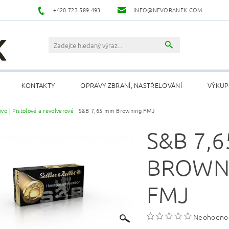
+420 723 589 493
INFO@NEVORANEK.COM
KONTAKTY
OPRAVY ZBRANÍ, NASTŘELOVÁNÍ
VÝKUP
ivo
Pistolové a revolverové
S&B 7,65 mm Browning FMJ
S&B 7,
BROWN
FMJ
Neohodno