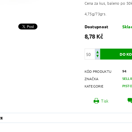
Cena za kus, baleno po 50k
4,75g/73grs.
Dostupnost
Skl
8,78 Kč
94
KÓD PRODUKTU
SELLI
ZNAČKA
PIST
KATEGORIE
Tisk
ZE