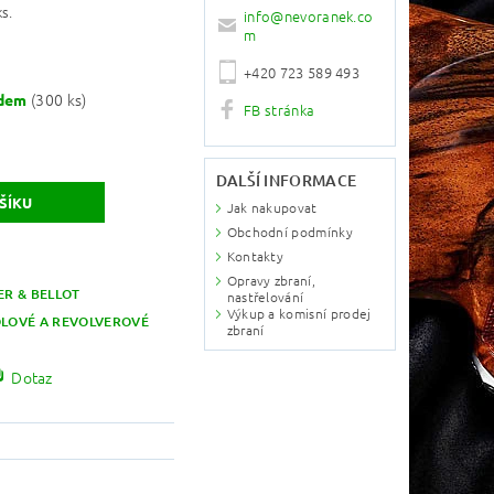
s.
info
@
nevoranek.co
m
+420 723 589 493
(300 ks)
adem
FB stránka
DALŠÍ INFORMACE
Jak nakupovat
Obchodní podmínky
Kontakty
Opravy zbraní,
ER & BELLOT
nastřelování
Výkup a komisní prodej
OLOVÉ A REVOLVEROVÉ
zbraní
Dotaz