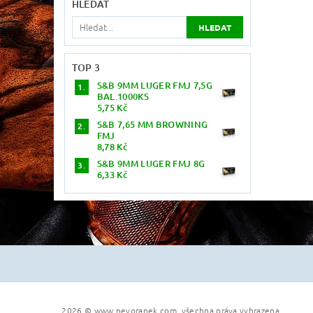
HLEDAT
TOP 3
S&B 9MM LUGER FMJ 7,5G
BAL.1000KS
5,75 Kč
S&B 7,65 MM BROWNING
FMJ
8,78 Kč
S&B 9MM LUGER FMJ 8G
6,33 Kč
2026 © www.nevoranek.com, všechna práva vyhrazena