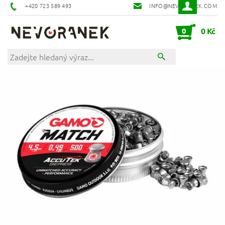
+420 723 589 493
INFO@NEVORANEK.COM
0
0 Kč