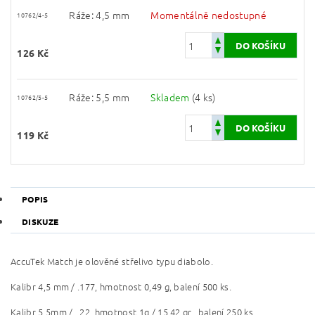
Ráže: 4,5 mm
Momentálně nedostupné
10762/4-5
126 Kč
Ráže: 5,5 mm
Skladem
(4 ks)
10762/5-5
119 Kč
POPIS
DISKUZE
AccuTek Match je olověné střelivo typu diabolo.
Kalibr 4,5 mm / .177, hmotnost 0,49 g, balení 500 ks.
Kalibr 5,5mm / . 22, hmotnost 1g / 15,42 gr., balení 250 ks