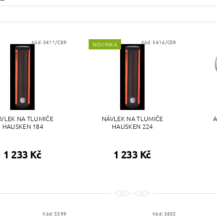
Kód:
5611/CER
Kód:
5614/CER
NOVINKA
VLEK NA TLUMIČE
NÁVLEK NA TLUMIČE
A
HAUSKEN 184
HAUSKEN 224
1 233 Kč
1 233 Kč
Kód:
5599
Kód:
5602