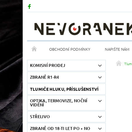
OBCHODNÍ PODMÍNKY
NAPIŠTE NÁM
Tlum
KOMISNÍ PRODEJ
ZBRANĚ R1-R4
TLUMIČE HLUKU, PŘÍSLUŠENSTVÍ
OPTIKA, TERMOVIZE, NOČNÍ
VIDĚNÍ
STŘELIVO
ZBRANĚ OD 18-TI LET PO + NO