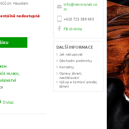
mičů zn. Hausken.
info
@
nevoranek.co
m
ntálně nedostupné
+420 723 589 493
FB stránka
DALŠÍ INFORMACE
Jak nakupovat
Obchodní podmínky
KEN
Kontakty
Opravy zbraní,
IČE HLUKU,
nastřelování
LUŠENSTVÍ
Výkup a komisní prodej
zbraní
KY
Dotaz