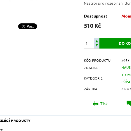
Nástroj pro rozebírání tlu
Dostupnost
Mome
510 Kč
5617
KÓD PRODUKTU
HAUS
ZNAČKA
TLUM
KATEGORIE
PŘÍS
2 RO
ZÁRUKA
Tisk
SEJÍCÍ PRODUKTY
ZE