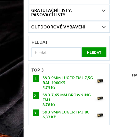
GRATULAČNÍ LISTY,
PASOVACÍ LISTY
OUTDOOROVÉ VYBAVENÍ
HLEDAT
TOP 3
NÁ
S&B 9MM LUGER FMJ 7,5G
BAL.1000KS
5,75 Kč
S&B 7,65 MM BROWNING
FMJ
8,78 Kč
S&B 9MM LUGER FMJ 8G
6,33 Kč