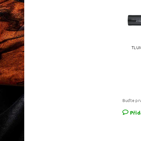
TLUM
Buďte prv
Přid