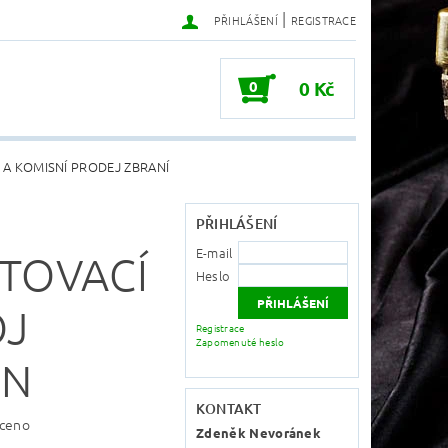
|
PŘIHLÁŠENÍ
REGISTRACE
0
0 Kč
 A KOMISNÍ PRODEJ ZBRANÍ
PŘIHLÁŠENÍ
E-mail
TOVACÍ
Heslo
OJ
Registrace
Zapomenuté heslo
EN
KONTAKT
ceno
Zdeněk Nevoránek