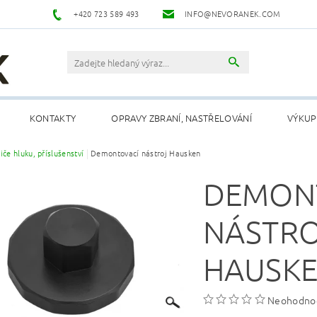
+420 723 589 493
INFO@NEVORANEK.COM
KONTAKTY
OPRAVY ZBRANÍ, NASTŘELOVÁNÍ
VÝKUP
iče hluku, příslušenství
Demontovací nástroj Hausken
DEMON
NÁSTR
HAUSK
Neohodno