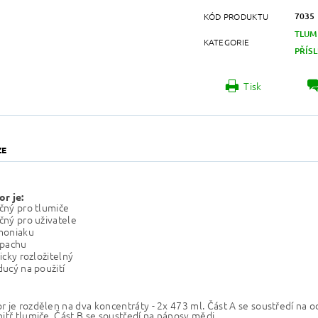
7035
KÓD PRODUKTU
TLUM
KATEGORIE
PŘÍS
Tisk
ZE
r je:
čný pro tlumiče
ný pro uživatele
moniaku
ápachu
icky rozložitelný
ucý na použití
r je rozdělen na dva koncentráty - 2x 473 ml. Část A se soustředí na 
itř tlumiče. Část B se soustředí na nánosy mědi.