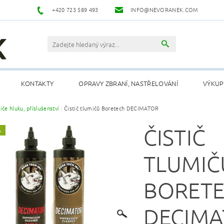
+420 723 589 493
INFO@NEVORANEK.COM
KONTAKTY
OPRAVY ZBRANÍ, NASTŘELOVÁNÍ
VÝKUP
iče hluku, příslušenství
Čistič tlumičů Boretech DECIMATOR
ČISTIČ
A
TLUMIČ
BORET
DECIM