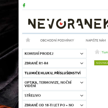
OBCHODNÍ PODMÍNKY
NAPIŠTE NÁM
Tlum
KOMISNÍ PRODEJ
ZBRANĚ R1-R4
NOVINK
TLUMIČE HLUKU, PŘÍSLUŠENSTVÍ
OPTIKA, TERMOVIZE, NOČNÍ
VIDĚNÍ
STŘELIVO
ZBRANĚ OD 18-TI LET PO + NO