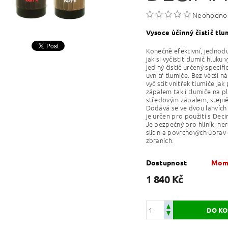
Neohodno
Vysoce účinný čistič tlu
Konečně efektivní, jednod
jak si vyčistit tlumič hluku
jediný čistič určený specif
uvnitř tlumiče. Bez větší
vyčistit vnitřek tlumiče jak
zápalem tak i tlumiče na p
středovým zápalem, stejně 
Dodává se ve dvou lahvích 
je určen pro použití s Dec
Je bezpečný pro hliník, ner
slitin a povrchových úpra
zbraních.
Dostupnost
Mome
1 840 Kč