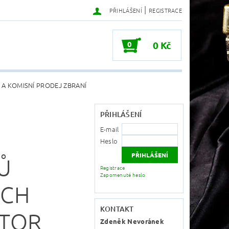
|
PŘIHLÁŠENÍ
REGISTRACE
0
0 Kč
 A KOMISNÍ PRODEJ ZBRANÍ
PŘIHLÁŠENÍ
E-mail
Heslo
Ů
Registrace
Zapomenuté heslo
ECH
KONTAKT
ATOR
Zdeněk Nevoránek