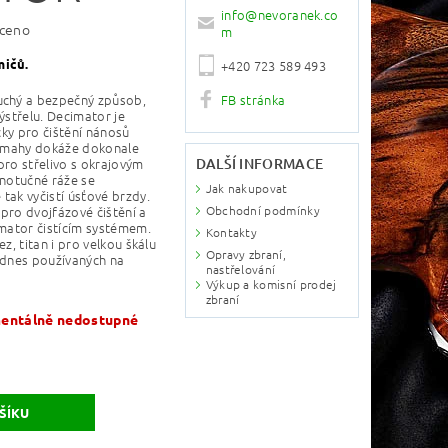
info
@
nevoranek.co
ceno
m
mičů.
+420 723 589 493
FB stránka
uchý a bezpečný způsob,
 výstřelu. Decimator je
icky pro čištění nánosů
 námahy dokáže dokonale
DALŠÍ INFORMACE
 pro střelivo s okrajovým
lnotučné ráže se
Jak nakupovat
tak vyčistí úsťové brzdy.
Obchodní podmínky
pro dvojfázové čištění a
imator čistícím systémem.
Kontakty
ez, titan i pro velkou škálu
Opravy zbraní,
v dnes používaných na
nastřelování
Výkup a komisní prodej
zbraní
ntálně nedostupné