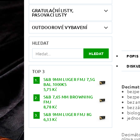
GRATULAČNÍ LISTY,
PASOVACÍ LISTY
OUTDOOROVÉ VYBAVENÍ
HLEDAT
POPIS
DISKU
TOP 3
S&B 9MM LUGER FMJ 7,5G
BAL.1000KS
Decimato
5,75 Kč
bezpe
bezpeč
S&B 7,65 MM BROWNING
bez a
FMJ
8,78 Kč
bez z
biolog
S&B 9MM LUGER FMJ 8G
jednod
6,33 Kč
Decimáto
olova uvn