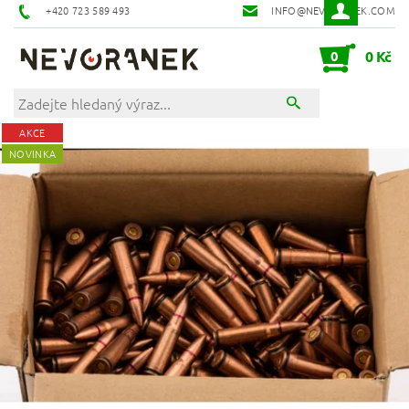
+420 723 589 493
INFO@NEVORANEK.COM
0
0 Kč
AKCE
NOVINKA