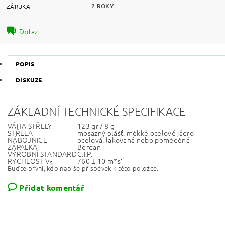
2 ROKY
ZÁRUKA
Dotaz
POPIS
DISKUZE
ZÁKLADNÍ TECHNICKÉ SPECIFIKACE
VÁHA STŘELY
123 gr / 8 g
STŘELA
mosazný plášť, měkké ocelové jádro
NÁBOJNICE
ocelová, lakovaná nebo poměděná
ZÁPALKA
Berdan
VÝROBNÍ STANDARD
C.I.P.
-1
RYCHLOST V
760 ± 10 m*s
5
Buďte první, kdo napíše příspěvek k této položce.
Přidat komentář