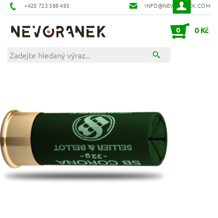
+420 723 589 493
INFO@NEVORANEK.COM
0
0 Kč