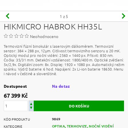
1
z 5
HIKMICRO HABROK HH35L
Neohodnoceno
Termovizní fúzní binokulár s laserovým dálkoměrem. Termovizní
senzor: 384 × 288 px, 12
μm. Citlivost termovizního senzoru ≤ 20 mK.
Optický modul pro noční vidění: 2560 × 1440 px. Přísvit: 850 nm.
Čočka: 35/31 mm. Detekční vzdálenost: 1800/400 m. Optické zvětšení:
5x/2,9x. D
igitální zoom: 8x
. Displej: 1920 × 1080 px. Automatický režim
spánku. Výdrž baterie: 6 hod. Napájení:
2x Li-ion baterie 18650.
Menu
i návod v češtině a slovenštině.
Dostupnost
Na dotaz
67 399 Kč
9869
KÓD PRODUKTU
OPTIKA, TERMOVIZE, NOČNÍ VIDĚNÍ
KATEGORIE