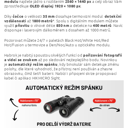
najdete jádro s rozlišením
a celý obraz Vám
modulu
2560 × 1440 px
zprostředkuje
.
OLED displej 1920 × 1080 px
Díky
o velikosti
dosahuje termovizní modul
čočce
35 mm
detekční
až
*.
Spolu s digitálním modulem můžete
vzdálenosti
1800 metrů
využít
o vlnové délce
a detekce na
. Navíc
přísvitu
850 nm
400 metrů
disponuje i laserovým dálkoměrem s dosahem až 1000 metrů.
Pozorovat můžete 24/7 v paletách Black Hot/White Hot/Red
Hot/Fusion u termovize a Den/Noc/Auto u optického modulu.
Habrok je nabitý spoustou skvělých funkcí od
pořizování fotografií
až po sledování nejteplejšího bodu. Novinkou
a videí se zvukem
je
, kdy binokulár sám detekuje změnu
automatický režim spánku
polohy, dle které vyhodnotí, že přístroj není používán a zhasne
obrazovku, čímž šetří baterii. Nabízí i připojení skrze propojovací
kabel či aplikaci HIKMICRO Sight.