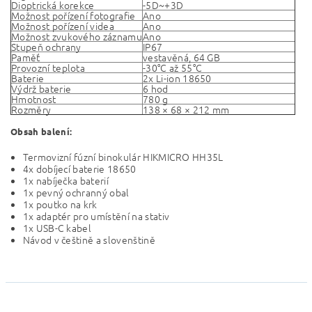
Dioptrická korekce
-5D~+3D
Možnost pořízení fotografie
Ano
Možnost pořízení videa
Ano
Možnost zvukového záznamu
Ano
Stupeň ochrany
IP67
Paměť
vestavěná, 64 GB
Provozní teplota
-30°C až 55°C
Baterie
2x Li-ion 18650
Výdrž baterie
6 hod
Hmotnost
780 g
Rozměry
138 × 68 × 212 mm
Obsah balení:
Termovizní fúzní binokulár HIKMICRO HH35L
4x dobíjecí baterie 18650
1x nabíječka baterií
1x pevný ochranný obal
1x poutko na krk
1x adaptér pro umístění na stativ
1x USB-C kabel
Návod v češtině a slovenštině