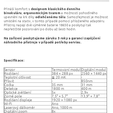
Přináší komfort s
designem klasického denního
,
a možností pohodlného
binokuláru
ergonomickým tvarem
upevnění na krk díky
. Samozřejmostí je možnost
odlehčenému tělu
umístění na stativ, v tomto případě pomocí přiloženého adaptéru.
Přístroj napájí dvě výměnné baterie 18650 a poskytují tak
nepřetržité pozorování po dobu až šesti hodin.
Na zařízení poskytujeme záruku 3 roky a garanci zapůjčení
náhradního přístroje v případě potřeby servisu.
Specifikace:
Senzor
Termovizní modul
Digitální modul
Rozlišení
384 × 288 px
2560 × 1440 px
Teplotní citlivost
≦ 20 mK
-
Přísvit
-
850nm
Čočka
35 mm
31 mm
Detekce
1800 m
400 m
Optické zvětšení
5x
2,9x
Zorné pole
7,5° × 5,7°
13,9° × 7,8°
Rozlišení displeje
1920 × 1080 px
Wi-Fi
Ano
Laserový dálkoměr
Ano, 1000 m
Digitální zoom
8x