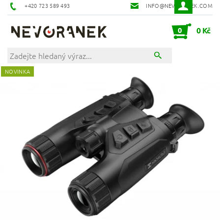
+420 723 589 493
INFO@NEVORANEK.COM
0
0 Kč
NOVINKA