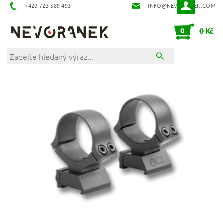
+420 723 589 493
INFO@NEVORANEK.COM
0
0 Kč