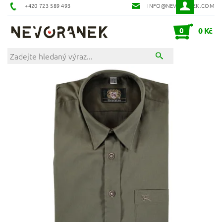
+420 723 589 493
INFO@NEVORANEK.COM
0
0 Kč