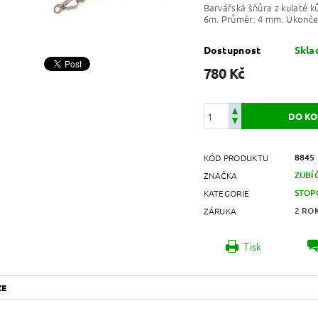
Barvářská šňůra z kulaté k
6m. Průměr: 4 mm. Ukonče
Dostupnost
Skl
780 Kč
8845
KÓD PRODUKTU
ZUBÍ
ZNAČKA
STOP
KATEGORIE
2 RO
ZÁRUKA
Tisk
ZE