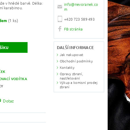
ůže v hnědé barvě. Délka:
info
@
nevoranek.co
ní karabinou.
m
+420 723 589 493
(1 ks)
adem
FB stránka
DALŠÍ INFORMACE
Jak nakupovat
Obchodní podmínky
Kontakty
ČEK
Opravy zbraní,
nastřelování
OVACÍ VODÍTKA
Výkup a komisní prodej
KY
zbraní
Dotaz