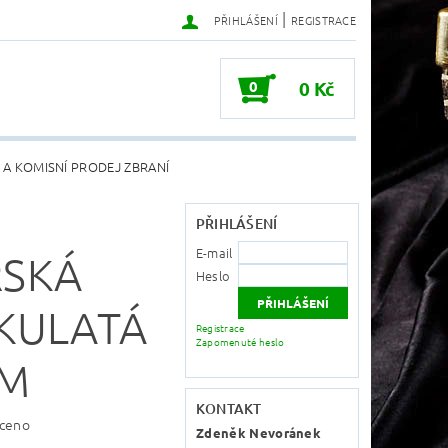
|
PŘIHLÁŠENÍ
REGISTRACE
0
0 Kč
 A KOMISNÍ PRODEJ ZBRANÍ
PŘIHLÁŠENÍ
E-mail
ŘSKÁ
Heslo
KULATÁ
Registrace
Zapomenuté heslo
6M
KONTAKT
ceno
Zdeněk Nevoránek