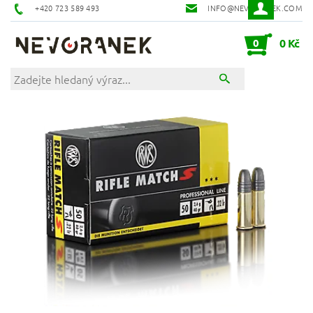
+420 723 589 493
INFO@NEVORANEK.COM
0
0 Kč