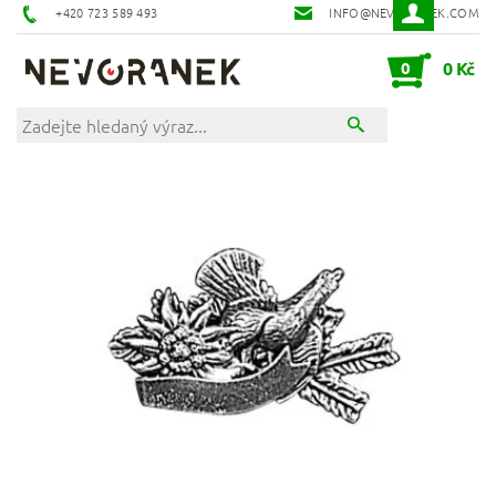
+420 723 589 493
INFO@NEVORANEK.COM
0
0 Kč