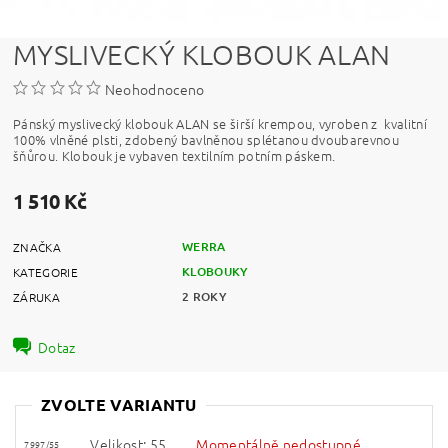
MYSLIVECKÝ KLOBOUK ALAN
Neohodnoceno
P
ánský myslivecký klobouk ALAN se širší krempou, vyroben z kvalitní
100% vlněné plsti, zdobený bavlněnou splétanou dvoubarevnou
šňůrou. Klobouk je vybaven textilním potním páskem.
1 510 Kč
WERRA
ZNAČKA
KLOBOUKY
KATEGORIE
2 ROKY
ZÁRUKA
Dotaz
ZVOLTE VARIANTU
Velikost: 55
Momentálně nedostupné
7997/55