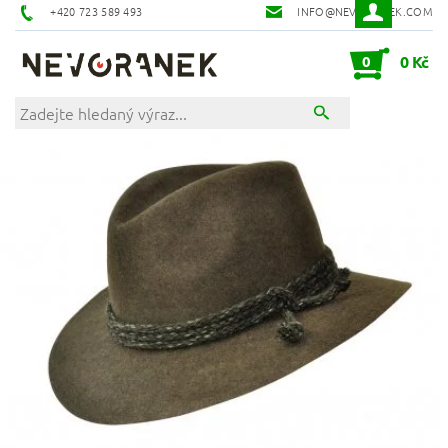
+420 723 589 493
INFO@NEVORANEK.COM
0
0 Kč