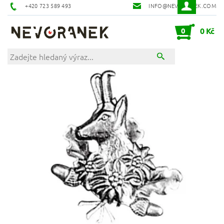
+420 723 589 493
INFO@NEVORANEK.COM
0
0 Kč