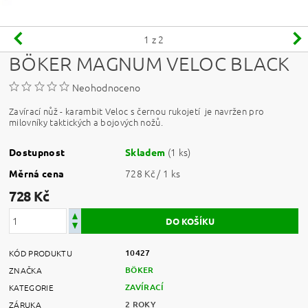
1
z 2
BÖKER MAGNUM VELOC BLACK
Neohodnoceno
Zavírací nůž - karambit Veloc s černou rukojetí je navržen pro
milovníky taktických a bojových nožů.
(1 ks)
Dostupnost
Skladem
728 Kč / 1 ks
Měrná cena
728 Kč
10427
KÓD PRODUKTU
BÖKER
ZNAČKA
ZAVÍRACÍ
KATEGORIE
2 ROKY
ZÁRUKA