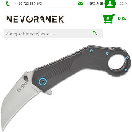
+420 723 589 493
INFO@NEVORANEK.COM
0
0 Kč