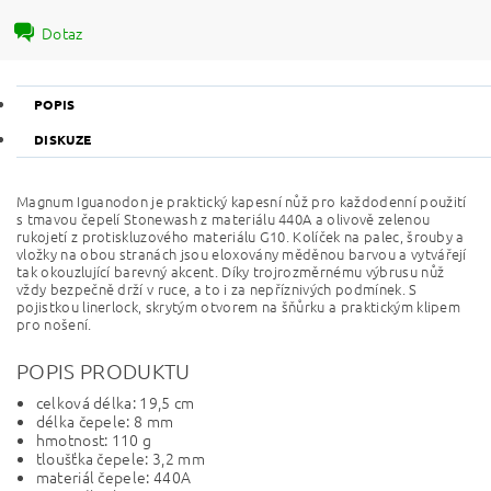
Dotaz
POPIS
DISKUZE
Magnum Iguanodon je praktický kapesní nůž pro každodenní použití
s tmavou čepelí Stonewash z materiálu 440A a olivově zelenou
rukojetí z protiskluzového materiálu G10. Kolíček na palec, šrouby a
vložky na obou stranách jsou eloxovány měděnou barvou a vytvářejí
tak okouzlující barevný akcent. Díky trojrozměrnému výbrusu nůž
vždy bezpečně drží v ruce, a to i za nepříznivých podmínek. S
pojistkou linerlock, skrytým otvorem na šňůrku a praktickým klipem
pro nošení.
POPIS PRODUKTU
celková délka: 19,5 cm
délka čepele: 8 mm
hmotnost: 110 g
tloušťka čepele: 3,2 mm
materiál čepele: 440A