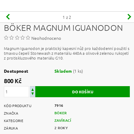
1
z 2
BÖKER MAGNUM IGUANODON
Neohodnoceno
Magnum Iguanodon je praktický kapesní nůž pro každodenní použití s
tmavou čepelí Stonewash z materiálu 440A a olivově zelenou rukojetí
z protiskluzového materiálu G10.
(1 ks)
Dostupnost
Skladem
800 Kč
7916
KÓD PRODUKTU
BÖKER
ZNAČKA
ZAVÍRACÍ
KATEGORIE
2 ROKY
ZÁRUKA