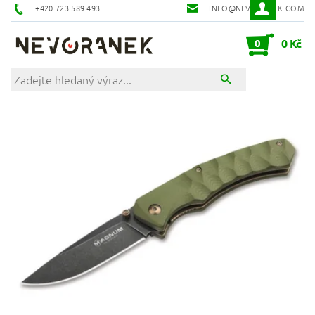
+420 723 589 493
INFO@NEVORANEK.COM
0
0 Kč