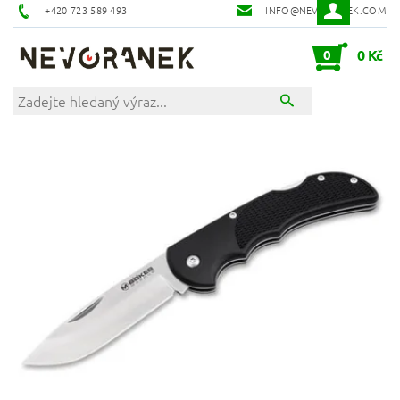
+420 723 589 493
INFO@NEVORANEK.COM
0
0 Kč