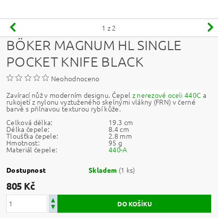
1
z 2
BÖKER MAGNUM HL SINGLE
POCKET KNIFE BLACK
Neohodnoceno
Zavírací nůž v moderním designu.
Čepel
z nerezové oceli
440C
a
rukojetí z nylonu vyztuženého skelnými vlákny (FRN) v černé
barvě s přilnavou texturou rybí kůže.
Celková délka:
19.3 cm
Délka čepele:
8.4 cm
Tloušťka čepele:
2.8 mm
Hmotnost:
95 g
Materiál čepele:
440-A
(1 ks)
Dostupnost
Skladem
805 Kč