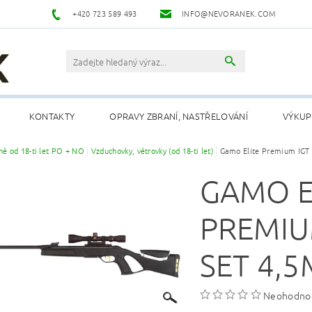
+420 723 589 493
INFO@NEVORANEK.COM
KONTAKTY
OPRAVY ZBRANÍ, NASTŘELOVÁNÍ
VÝKUP
ně od 18-ti let PO + NO
Vzduchovky, větrovky (od 18-ti let)
Gamo Elite Premium IGT
GAMO E
PREMIU
SET 4,
Neohodno