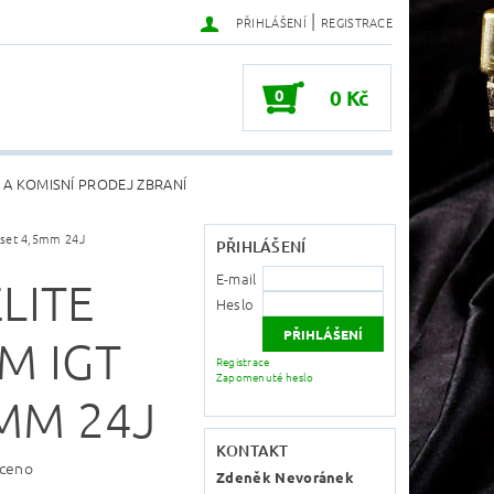
|
PŘIHLÁŠENÍ
REGISTRACE
0
0 Kč
 A KOMISNÍ PRODEJ ZBRANÍ
 set 4,5mm 24J
PŘIHLÁŠENÍ
E-mail
LITE
Heslo
M IGT
Registrace
Zapomenuté heslo
5MM 24J
KONTAKT
ceno
Zdeněk Nevoránek