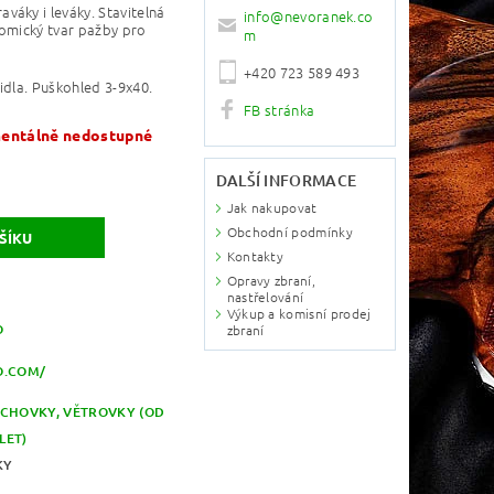
váky i leváky. Stavitelná
info
@
nevoranek.co
nomický tvar pažby pro
m
+420 723 589 493
idla. Puškohled 3-9x40.
FB stránka
ntálně nedostupné
DALŠÍ INFORMACE
Jak nakupovat
Obchodní podmínky
Kontakty
Opravy zbraní,
nastřelování
Výkup a komisní prodej
O
zbraní
.COM/
CHOVKY, VĚTROVKY (OD
 LET)
KY