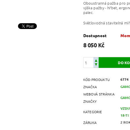
Oboustranná pažba pro pra
výška pažby - hřbet, ergo
palec.
Světlovodná stavitelná míř
Dostupnost
Mome
8 050 Kč
6774
KÓD PRODUKTU
GAM
ZNAČKA
WEBOVÁ STRÁNKA
GAMO
ZNAČKY
VZDU
KATEGORIE
18-TI
2 RO
ZÁRUKA