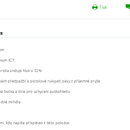
Tisk
ZE
mm
mium IGT:
brzda snižuje hluk o 52%
nách předpažbí a pistolové rukojeti pásy z příjemné pryže
lná botka a šína pro uchycení puškohledu
odná mířidla
ní, kdo napíše příspěvek k této položce.