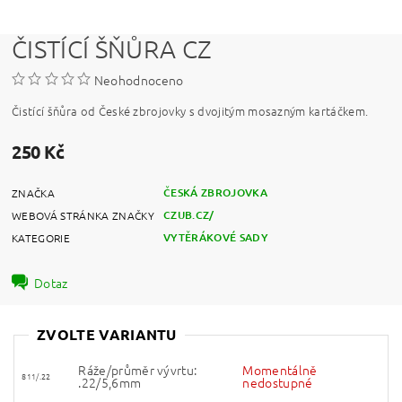
ČISTÍCÍ ŠŇŮRA CZ
Neohodnoceno
Čistící šňůra od České zbrojovky s dvojitým mosazným kartáčkem.
250 Kč
ČESKÁ ZBROJOVKA
ZNAČKA
CZUB.CZ/
WEBOVÁ STRÁNKA ZNAČKY
VYTĚRÁKOVÉ SADY
KATEGORIE
Dotaz
ZVOLTE VARIANTU
Ráže/průměr vývrtu:
Momentálně
811/.22
.22/5,6mm
nedostupné