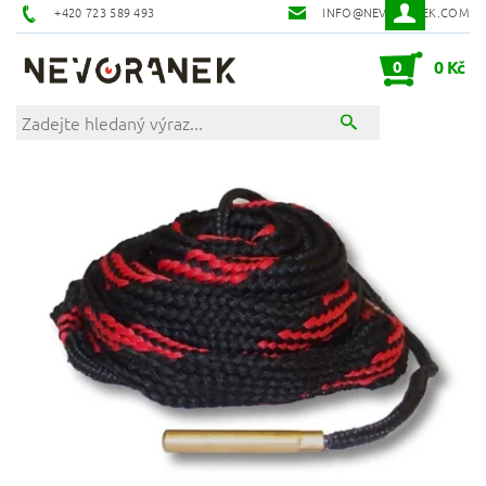
+420 723 589 493
INFO@NEVORANEK.COM
0
0 Kč