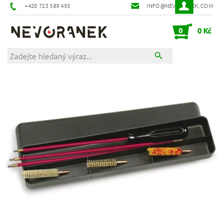
+420 723 589 493
INFO@NEVORANEK.COM
0
0 Kč