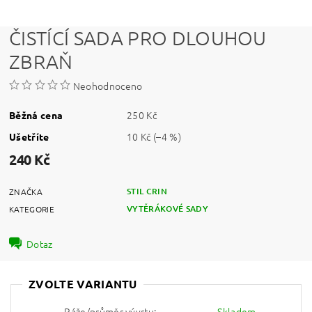
ČISTÍCÍ SADA PRO DLOUHOU
ZBRAŇ
Neohodnoceno
250 Kč
Běžná cena
10 Kč
(–4 %)
Ušetříte
240 Kč
STIL CRIN
ZNAČKA
VYTĚRÁKOVÉ SADY
KATEGORIE
Dotaz
ZVOLTE VARIANTU
Ráže/průměr vývrtu:
Skladem