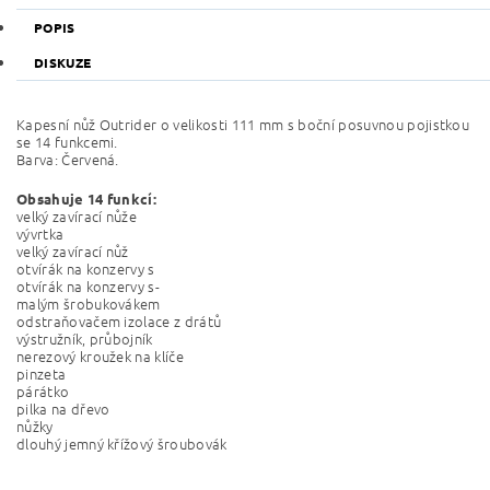
POPIS
DISKUZE
Kapesní nůž Outrider o velikosti 111 mm s boční posuvnou pojistkou
se 14 funkcemi.
Barva: Červená.
Obsahuje 14 funkcí:
velký zavírací nůže
vývrtka
velký zavírací nůž
otvírák na konzervy s
otvírák na konzervy s-
malým šrobukovákem
odstraňovačem izolace z drátů
výstružník, průbojník
nerezový kroužek na klíče
pinzeta
párátko
pilka na dřevo
nůžky
dlouhý jemný křížový šroubovák