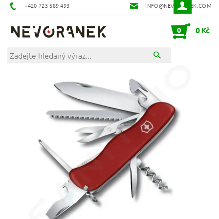
+420 723 589 493
INFO@NEVORANEK.COM
0
0 Kč