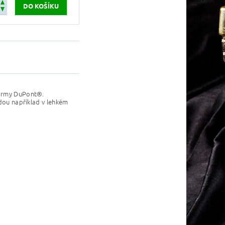
firmy DuPont®.
odou například v lehkém