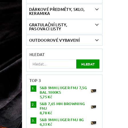
DÁRKOVÉ PŘEDMĚTY, SKLO,
KERAMIKA
GRATULAČNÍ LISTY,
PASOVACÍ LISTY
OUTDOOROVÉ VYBAVENÍ
HLEDAT
TOP 3
S&B 9MM LUGER FMJ 7,5G
BAL.1000KS
5,75 Kč
S&B 7,65 MM BROWNING
FMJ
8,78 Kč
S&B 9MM LUGER FMJ 8G
6,33 Kč