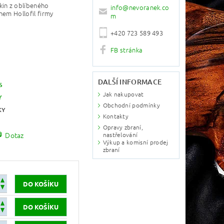
kin
z oblíbeného
info
@
nevoranek.co
nem Hollofil firmy
m
+420 723 589 493
FB stránka
DALŠÍ INFORMACE
S
Jak nakupovat
Y
Obchodní podmínky
KY
Kontakty
Opravy zbraní,
Dotaz
nastřelování
Výkup a komisní prodej
zbraní