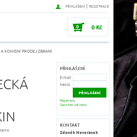
|
PŘIHLÁŠENÍ
REGISTRACE
0
0 Kč
 A KOMISNÍ PRODEJ ZBRANÍ
PŘIHLÁŠENÍ
E-mail
ECKÁ
Heslo
Registrace
Zapomenuté heslo
IN
KONTAKT
ceno
Zdeněk Nevoránek