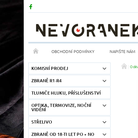
OBCHODNÍ PODMÍNKY
NAPIŠTE NÁM
Odě
KOMISNÍ PRODEJ
ZBRANĚ R1-R4
TLUMIČE HLUKU, PŘÍSLUŠENSTVÍ
OPTIKA, TERMOVIZE, NOČNÍ
VIDĚNÍ
STŘELIVO
ZBRANĚ OD 18-TI LET PO + NO