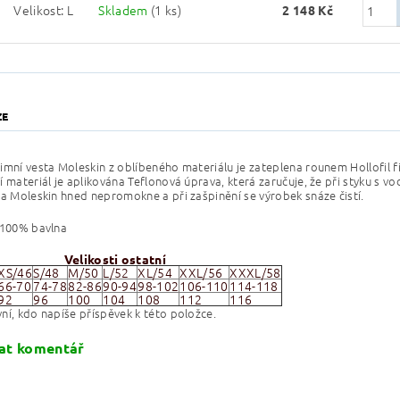
Velikost: L
Skladem
(1 ks)
2 148 Kč
ZE
zimní
vesta Moleskin
z oblíbeného materiálu je zateplena rounem Hollofil 
í materiál je aplikována Teflonová úprava, která zaručuje, že při styku s v
ta Moleskin
hned nepromokne a při zašpinění se výrobek snáze čistí.
 100% bavlna
Velikosti ostatní
XS/46
S/48
M/50
L/52
XL/54
XXL/56
XXXL/58
66-70
74-78
82-86
90-94
98-102
106-110
114-118
92
96
100
104
108
112
116
ní, kdo napíše příspěvek k této položce.
at komentář