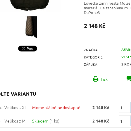
Lovecká zimní
vesta Moles
materiálu je zateplena rou
DuPont®.
2 148 Kč
AFAR
ZNAČKA
VEST
KATEGORIE
2 RO
ZÁRUKA
Tisk
LTE VARIANTU
Velikost: XL
Momentálně nedostupné
2 148 Kč
L
Velikost: M
Skladem
(1 ks)
2 148 Kč
M