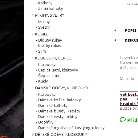
Kalhoty
10119/L
Zimní kalhoty
MIKINY, SVETRY
Mikiny
Svetry
POPIS
KOŠILE
Dlouhý rukáv
DISKU
Krátký rukáv
Slim
Lovecká 
KLOBOUKY, ČEPICE
Na svrchn
Klobouky
dešti
ves
Čepice letní, kšiltovky
Čepice zimní
Materiál:
Kukly
DÁMSKÉ ODĚVY, KLOBOUKY
Klobouky
velikost
pas
Dámské košile, halenky
hrudník
Dámské kalhoty
Buďte prv
Dámské bundy, kabáty
Dámské vesty, mikiny
Přid
Doplňky
Dámské myslivecké kostýmy, obleky
DĚTSKÉ ODĚVY, KLOBOUKY