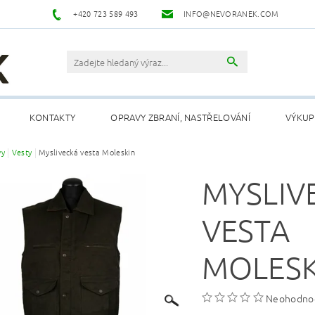
+420 723 589 493
INFO@NEVORANEK.COM
KONTAKTY
OPRAVY ZBRANÍ, NASTŘELOVÁNÍ
VÝKUP
vy
Vesty
Myslivecká vesta Moleskin
MYSLIV
VESTA
MOLESK
Neohodno