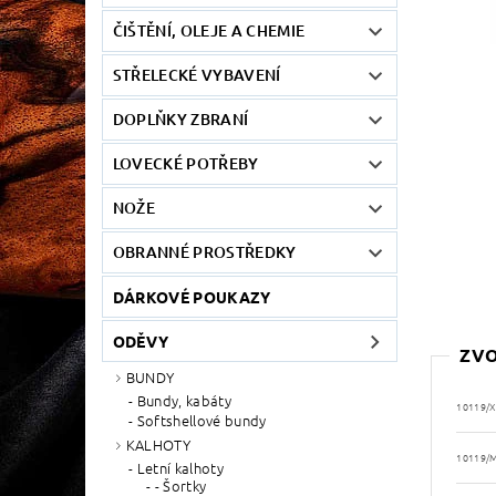
ČIŠTĚNÍ, OLEJE A CHEMIE
STŘELECKÉ VYBAVENÍ
DOPLŇKY ZBRANÍ
LOVECKÉ POTŘEBY
NOŽE
OBRANNÉ PROSTŘEDKY
DÁRKOVÉ POUKAZY
ODĚVY
ZVO
BUNDY
Bundy, kabáty
10119/X
Softshellové bundy
KALHOTY
10119/
Letní kalhoty
- Šortky