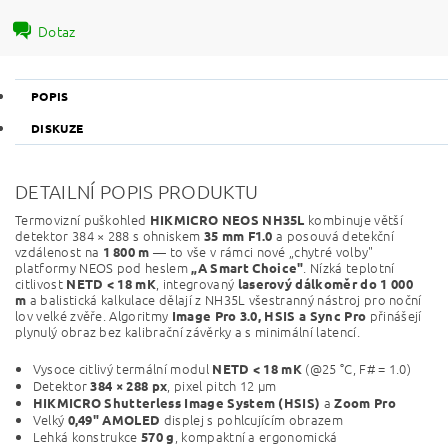
Dotaz
POPIS
DISKUZE
DETAILNÍ POPIS PRODUKTU
Termovizní puškohled
kombinuje větší
HIKMICRO NEOS NH35L
detektor 384 × 288 s ohniskem
a posouvá detekční
35 mm F1.0
vzdálenost na
— to vše v rámci nové „chytré volby"
1 800 m
platformy NEOS pod heslem
. Nízká teplotní
„A Smart Choice"
citlivost
, integrovaný
NETD < 18 mK
laserový dálkoměr do 1 000
a balistická kalkulace dělají z NH35L všestranný nástroj pro noční
m
lov velké zvěře. Algoritmy
přinášejí
Image Pro 3.0, HSIS a Sync Pro
plynulý obraz bez kalibrační závěrky a s minimální latencí.
Vysoce citlivý termální modul
(@25 °C, F# = 1.0)
NETD < 18 mK
Detektor
, pixel pitch 12 μm
384 × 288 px
a
HIKMICRO Shutterless Image System (HSIS)
Zoom Pro
Velký
displej s pohlcujícím obrazem
0,49" AMOLED
Lehká konstrukce
, kompaktní a ergonomická
570 g