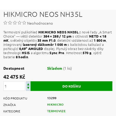
HIKMICRO NEOS NH35L
Neohodnoceno
Termovizní puškohled
z nové řady „A Smart
HIKMICRO NEOS NH35L
Choice" — větší detektor
s citlivostí
384 × 288 / 12 μm
NETD < 18
, světelný objektiv
, detekční vzdálenost až
,
mK
35 mm F1.0
1 800 m
integrovaný
s balistickou kalkulací a
laserový dálkoměr 1 000 m
pohlcující
displej. Plynulý obraz bez závěrky díky
0,49" AMOLED
technologii
a algoritmu
. Hmotnost
, výdrž
HSIS
Sync Pro
570 g
baterie
.
8 hodin
(1 ks)
Dostupnost
Skladem
42 475 Kč
13299
KÓD PRODUKTU
HIKMICRO
ZNAČKA
TERMOVIZE
KATEGORIE