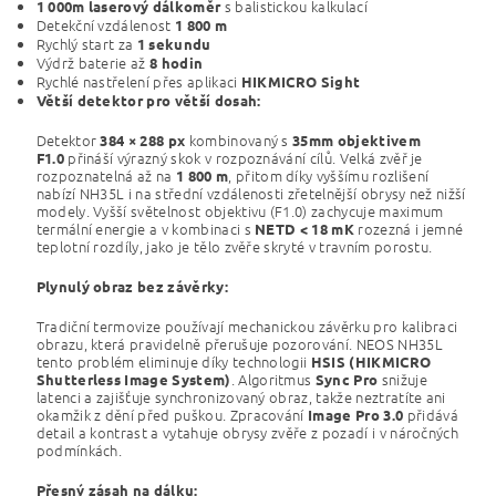
s balistickou kalkulací
1 000m laserový dálkoměr
Detekční vzdálenost
1 800 m
Rychlý start za
1 sekundu
Výdrž baterie až
8 hodin
Rychlé nastřelení přes aplikaci
HIKMICRO Sight
Větší detektor pro větší dosah:
Detektor
kombinovaný s
384 × 288 px
35mm objektivem
přináší výrazný skok v rozpoznávání cílů. Velká zvěř je
F1.0
rozpoznatelná až na
, přitom díky vyššímu rozlišení
1 800 m
nabízí NH35L i na střední vzdálenosti zřetelnější obrysy než nižší
modely. Vyšší světelnost objektivu (F1.0) zachycuje maximum
termální energie a v kombinaci s
rozezná i jemné
NETD < 18 mK
teplotní rozdíly, jako je tělo zvěře skryté v travním porostu.
Plynulý obraz bez závěrky:
Tradiční termovize používají mechanickou závěrku pro kalibraci
obrazu, která pravidelně přerušuje pozorování. NEOS NH35L
tento problém eliminuje díky technologii
HSIS (HIKMICRO
. Algoritmus
snižuje
Shutterless Image System)
Sync Pro
latenci a zajišťuje synchronizovaný obraz, takže neztratíte ani
okamžik z dění před puškou. Zpracování
přidává
Image Pro 3.0
detail a kontrast a vytahuje obrysy zvěře z pozadí i v náročných
podmínkách.
Přesný zásah na dálku: