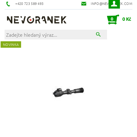
+420 723 589 493
INFO@NEVORANEK.COM
0
0 Kč
NOVINKA