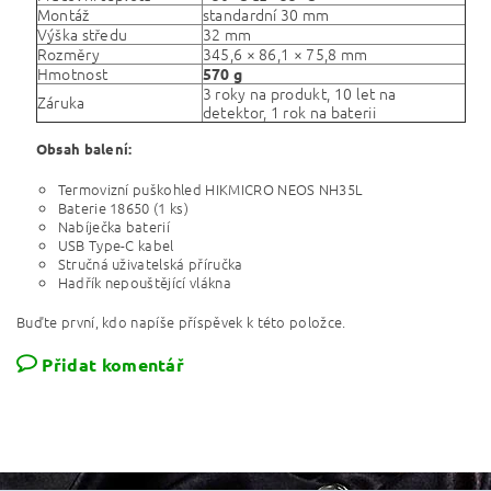
Montáž
standardní 30 mm
Výška středu
32 mm
Rozměry
345,6 × 86,1 × 75,8 mm
Hmotnost
570 g
3 roky na produkt, 10 let na
Záruka
detektor, 1 rok na baterii
Obsah balení:
Termovizní puškohled HIKMICRO NEOS NH35L
Baterie 18650 (1 ks)
Nabíječka baterií
USB Type-C kabel
Stručná uživatelská příručka
Hadřík nepouštějící vlákna
Buďte první, kdo napíše příspěvek k této položce.
Přidat komentář