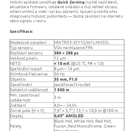
Mobilní aplikace umožňuje
(rychlé nastřelení),
Quick Zeroing
aktualizace firmwaru, vzdálené ovládání a živý náhled obrazu,
sdílení snímků a videí i správu záznamů. Spojení probíhá přes
integrovaný hotspot puškohledu — žádná závislost na internetu
nebo signálu v revíru.
Specifikace:
Modelové označení
HM-TR33-35Y1G/W1L-NH35L
Typ senzoru
VOx nechlazené FPA
Rozlišení senzoru
384 × 288 px
Velikost pixelu
12 μm
NETD
(@25 °C, F# = 1.0)
< 18 mK
Spektrální rozsah
8 μm – 14 μm
Snímková frekvence
50 Hz
Objektiv
35 mm, F1.0
Zaostřování
zaostřovací kroužek
Detekční vzdálenost
1 800 m
Min. zaostřovací
3 m
vzdálenost
Zvětšení
4,0× – 24,0×
Zorné pole (H × V)
7,6° × 5,7° / 13,1 × 10,0 m @100 m
Displej
0,49" AMOLED
Black Hot, White Hot, Red Hot,
Palety
Fusion, Red Monochrome, Green
Monochrome