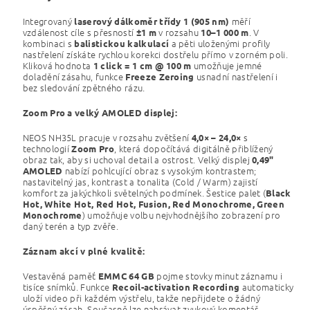
Integrovaný
měří
laserový dálkoměr třídy 1 (905 nm)
vzdálenost cíle s přesností
v rozsahu
. V
±1 m
10–1 000 m
kombinaci s
a pěti uloženými profily
balistickou kalkulací
nastřelení získáte rychlou korekci dostřelu přímo v zorném poli.
Kliková hodnota
umožňuje jemné
1 click = 1 cm @ 100 m
doladění zásahu, funkce
usnadní nastřelení i
Freeze Zeroing
bez sledování zpětného rázu.
Zoom Pro a velký AMOLED displej:
NEOS NH35L pracuje v rozsahu zvětšení
s
4,0× – 24,0×
technologií
, která dopočítává digitálně přiblížený
Zoom Pro
obraz tak, aby si uchoval detail a ostrost. Velký displej
0,49"
nabízí pohlcující obraz s vysokým kontrastem;
AMOLED
nastavitelný jas, kontrast a tonalita (Cold / Warm) zajistí
komfort za jakýchkoli světelných podmínek. Šestice palet (
Black
Hot, White Hot, Red Hot, Fusion, Red Monochrome, Green
) umožňuje volbu nejvhodnějšího zobrazení pro
Monochrome
daný terén a typ zvěře.
Záznam akcí v plné kvalitě:
Vestavěná paměť
pojme stovky minut záznamu i
EMMC 64 GB
tisíce snímků. Funkce
automaticky
Recoil-activation Recording
uloží video při každém výstřelu, takže nepřijdete o žádný
úspěšný zásah. Současně lze nahrávat zvukový komentář,