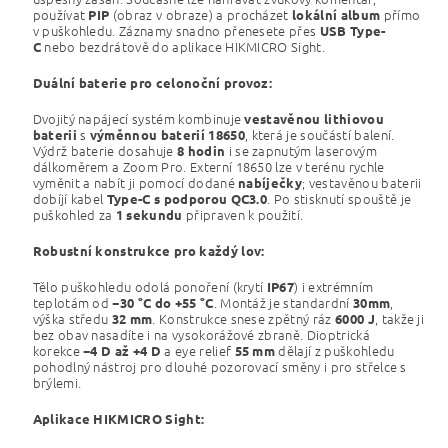
používat
(obraz v obraze) a procházet
přímo
PIP
lokální album
v puškohledu. Záznamy snadno přenesete přes
USB Type-
nebo bezdrátově do aplikace HIKMICRO Sight.
C
Duální baterie pro celonoční provoz:
Dvojitý napájecí systém kombinuje
vestavěnou lithiovou
s
, která je součástí balení.
baterii
výměnnou baterií 18650
Výdrž baterie dosahuje
i se zapnutým laserovým
8 hodin
dálkoměrem a Zoom Pro. Externí 18650 lze v terénu rychle
vyměnit a nabít ji pomocí dodané
; vestavěnou baterii
nabíječky
dobíjí kabel
. Po stisknutí spouště je
Type-C s podporou QC3.0
puškohled za
připraven k použití.
1 sekundu
Robustní konstrukce pro každý lov:
Tělo puškohledu odolá ponoření (krytí
) i extrémním
IP67
teplotám od
. Montáž je standardní
,
−30 °C do +55 °C
30mm
výška středu
. Konstrukce snese zpětný ráz
, takže ji
32 mm
6000 J
bez obav nasadíte i na vysokorážové zbraně. Dioptrická
korekce
a eye relief
dělají z puškohledu
−4 D až +4 D
55 mm
pohodlný nástroj pro dlouhé pozorovací směny i pro střelce s
brýlemi.
Aplikace HIKMICRO Sight: