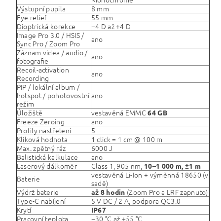
Výstupní pupila
8 mm
Eye relief
55 mm
Dioptrická korekce
−4 D až +4 D
Image Pro 3.0 / HSIS /
ano
Sync Pro / Zoom Pro
Záznam videa / audio /
ano
fotografie
Recoil-activation
ano
Recording
PIP / lokální album /
hotspot / pohotovostní
ano
režim
Úložiště
vestavěná EMMC
64 GB
Freeze Zeroing
ano
Profily nastřelení
5
Kliková hodnota
1 click = 1 cm @ 100 m
Max. zpětný ráz
6000 J
Balistická kalkulace
ano
Laserový dálkoměr
Class 1, 905 nm,
10–1 000 m, ±1 m
vestavěná Li-Ion + výměnná 18650 (v
Baterie
sadě)
Výdrž baterie
(Zoom Pro a LRF zapnuto)
až 8 hodin
Type-C nabíjení
5 V DC / 2 A, podpora QC3.0
Krytí
IP67
Pracovní teplota
−30 °C až +55 °C