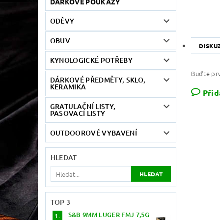
DÁRKOVÉ POUKAZY
ODĚVY
OBUV
DISKU
KYNOLOGICKÉ POTŘEBY
Buďte prv
DÁRKOVÉ PŘEDMĚTY, SKLO,
KERAMIKA
Přid
GRATULAČNÍ LISTY,
PASOVACÍ LISTY
OUTDOOROVÉ VYBAVENÍ
HLEDAT
TOP 3
S&B 9MM LUGER FMJ 7,5G