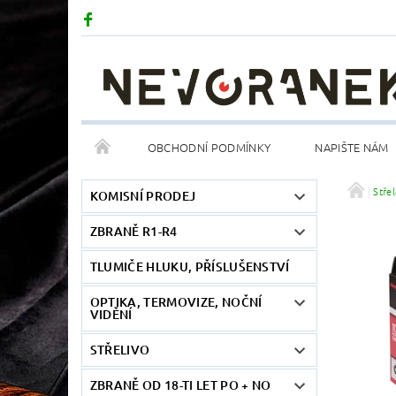
OBCHODNÍ PODMÍNKY
NAPIŠTE NÁM
Stře
KOMISNÍ PRODEJ
ZBRANĚ R1-R4
TLUMIČE HLUKU, PŘÍSLUŠENSTVÍ
OPTIKA, TERMOVIZE, NOČNÍ
VIDĚNÍ
STŘELIVO
ZBRANĚ OD 18-TI LET PO + NO