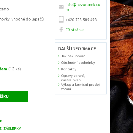
info
@
nevoranek.co
ceno
m
chovky, vhodné do lapačů
+420 723 589 493
FB stránka
DALŠÍ INFORMACE
Jak nakupovat
Obchodní podmínky
(12 ks)
adem
Kontakty
Opravy zbraní,
nastřelování
Výkup a komisní prodej
zbraní
P
E, ZÁSLEPKY