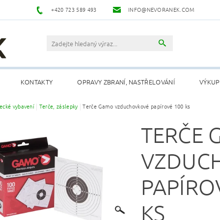
+420 723 589 493
INFO@NEVORANEK.COM
KONTAKTY
OPRAVY ZBRANÍ, NASTŘELOVÁNÍ
VÝKUP
lecké vybavení
Terče, záslepky
Terče Gamo vzduchovkové papírové 100 ks
TERČE 
VZDUC
PAPÍRO
KS