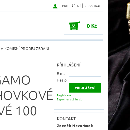
|
PŘIHLÁŠENÍ
REGISTRACE
0
0 Kč
 A KOMISNÍ PRODEJ ZBRANÍ
PŘIHLÁŠENÍ
E-mail
GAMO
Heslo
HOVKOVÉ
Registrace
Zapomenuté heslo
VÉ 100
KONTAKT
Zdeněk Nevoránek