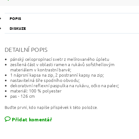
POPIS
DISKUZE
DETAILNÍ POPIS
pánský celopropínací svetr z melírovaného úpletu
zesílená část v oblasti ramen a rukávů sofsthellovým
materiálem v kontrastní barvě;
1 náprsní kapsa na zip, 2 postranní kapsy na zip;
nastavitelná šíře spodního obvodu;
dekorativní reflexní paspulka na rukávu, očko na palec;
materiál: 100 % polyester
pas - 126 cm
Buďte první, kdo napíše příspěvek k této položce.
Přidat komentář