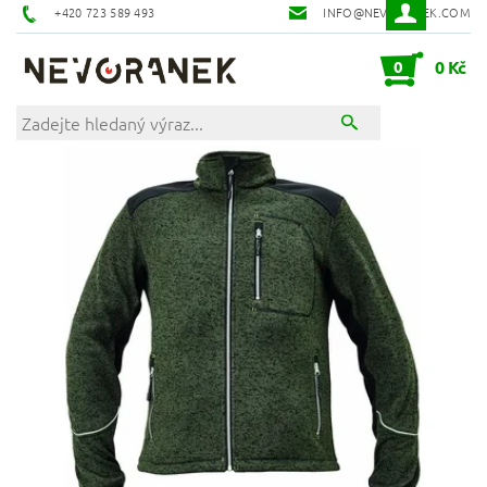
+420 723 589 493
INFO@NEVORANEK.COM
0
0 Kč