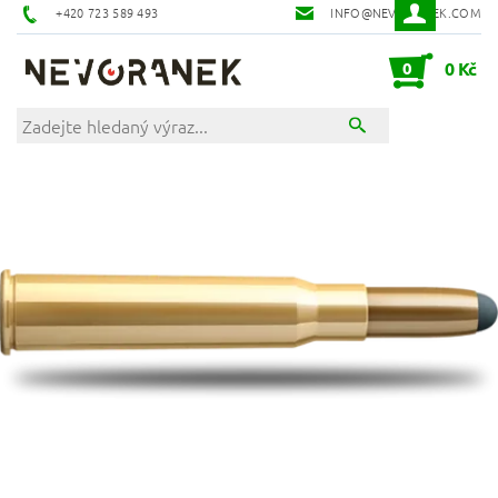
+420 723 589 493
INFO@NEVORANEK.COM
0
0 Kč