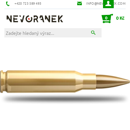
+420 723 589 493
INFO@NEVORANEK.COM
0
0 Kč