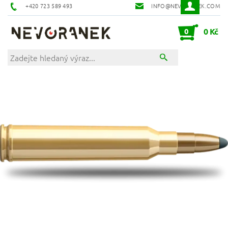
+420 723 589 493
INFO@NEVORANEK.COM
0
0 Kč