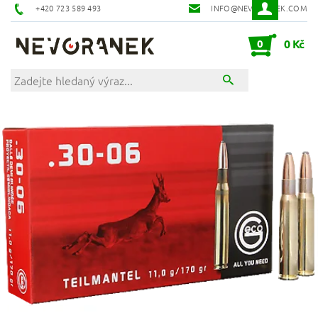
+420 723 589 493
INFO@NEVORANEK.COM
0
0 Kč