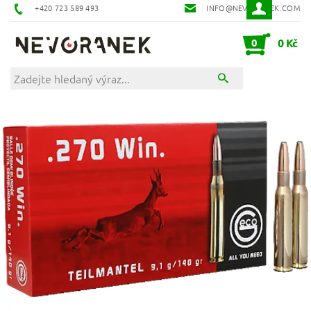
+420 723 589 493
INFO@NEVORANEK.COM
0
0 Kč