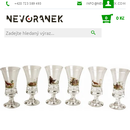
+420 723 589 493
INFO@NEVORANEK.COM
0
0 Kč