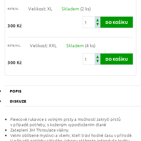
Velikost: XL
Skladem
(2 ks)
9078/XL
300 Kč
Velikost: XXL
Skladem
(4 ks)
9078/XXL
300 Kč
POPIS
DISKUZE
Fleecové rukavice s volnými prsty a možností zakrytí prstů
v případě potřeby, s koženým vypodložením dlaně
Zateplení 3M Thinsulate vlákny.
Velmi oblíbené myslivci a všemi, kteří tráví hodně času v přírodě.
V případě potřeby citlivého úchopu stáhnete jednoduše krytku