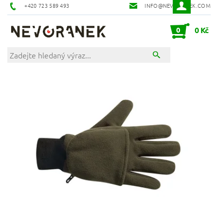
+420 723 589 493
INFO@NEVORANEK.COM
0
0 Kč