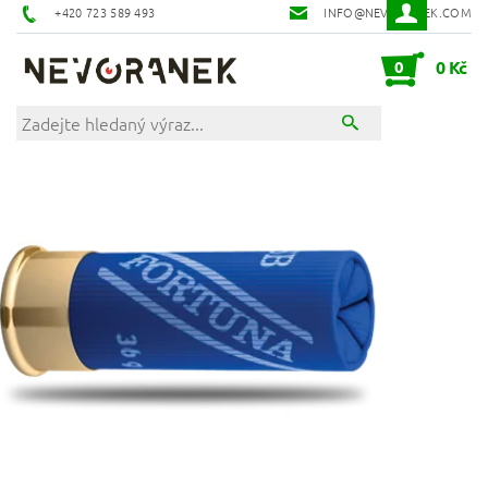
+420 723 589 493
INFO@NEVORANEK.COM
0
0 Kč