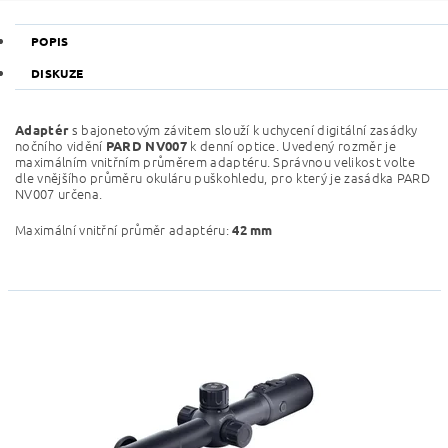
POPIS
DISKUZE
s bajonetovým závitem slouží k uchycení digitální zasádky
Adaptér
nočního vidění
k denní optice. Uvedený rozměr je
PARD NV007
maximálním vnitřním průměrem adaptéru. Správnou velikost volte
dle vnějšího průměru okuláru puškohledu, pro který je zasádka PARD
NV007 určena.
Maximální vnitřní průměr adaptéru:
42 mm