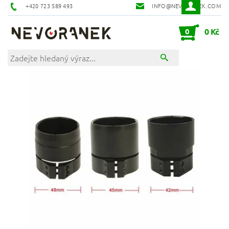
+420 723 589 493
INFO@NEVORANEK.COM
0
0 Kč