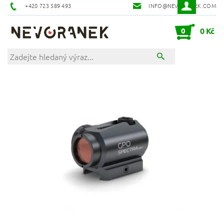
+420 723 589 493
INFO@NEVORANEK.COM
0
0 Kč