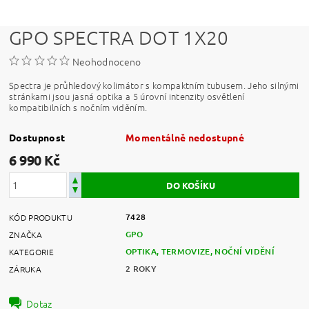
GPO SPECTRA DOT 1X20
Neohodnoceno
Spectra je průhledový kolimátor s kompaktním tubusem.
Jeho silnými
stránkami jsou jasná optika a 5 úrovní intenzity osvětlení
kompatibilních s nočním viděním.
Dostupnost
Momentálně nedostupné
6 990 Kč
7428
KÓD PRODUKTU
GPO
ZNAČKA
OPTIKA, TERMOVIZE, NOČNÍ VIDĚNÍ
KATEGORIE
2 ROKY
ZÁRUKA
Dotaz