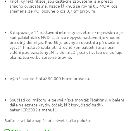
Knoflíky rektifikace jsou částečně zapuštěné, ale přesto
snadno ovladatelné.
Každé kliknutí se rovná 0,5 MOA, což
znamená, že POI posune o cca 0,7 cm při 50 m.
K dispozici je 11 nastavení intenzity osvětlení - nejnižších 5 je
kompatibilních s NVD, zatímco nejvyšší nastavení je vhodné
pro silný denní jas. Knoflík je pevný a robustní a při otáčení
vytváří hmatové cvaknutí. Úrovně kompatibilní pro noční
vidění jsou označeny „N“ a denní „D“, což uživateli usnadňuje
okamžitou volbu správné úrovně.
Výdrž baterie činí až
50.000 hodin provozu.
Součástí kolimátoru je pevná nízká montáž Picatinny. V balení
dále naleznete
k
rytky čoček, klíč torx, čistící hadřík,
baterii
CR2032
a manuál.
Buďte první, kdo napíše příspěvek k této položce.