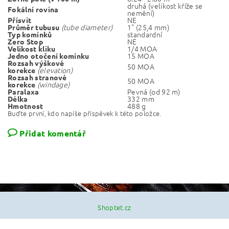
druhá (velikost kříže se
Fokální rovina
nemění)
NE
Přísvit
(tube diameter)
1" (25,4 mm)
Průměr tubusu
standardní
Typ komínků
NE
Zero Stop
1/4 MOA
Velikost kliku
15 MOA
Jedno otočení komínku
Rozsah výškové
50 MOA
(elevation)
korekce
Rozsah stranové
50 MOA
(windage)
korekce
Pevná (od 92 m)
Paralaxa
332 mm
Délka
488 g
Hmotnost
Buďte první, kdo napíše příspěvek k této položce.
Přidat komentář
Shoptet.cz