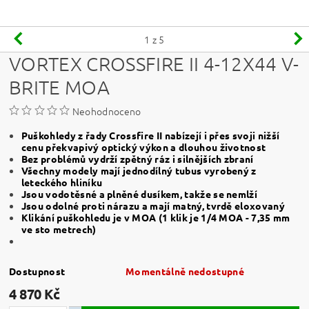
1
z 5
VORTEX CROSSFIRE II 4-12X44 V-
BRITE MOA
Neohodnoceno
Puškohledy z řady Crossfire II nabízejí i přes svoji nižší
cenu překvapivý optický výkon a dlouhou životnost
Bez problémů vydrží zpětný ráz i silnějších zbraní
Všechny modely mají jednodílný tubus vyrobený z
leteckého hliníku
Jsou vodotěsné a plněné dusíkem, takže se nemlží
Jsou odolné proti nárazu a mají matný, tvrdě eloxovaný
Klikání puškohledu je v MOA (1 klik je 1/4 MOA - 7,35 mm
ve sto metrech)
Dostupnost
Momentálně nedostupné
4 870 Kč