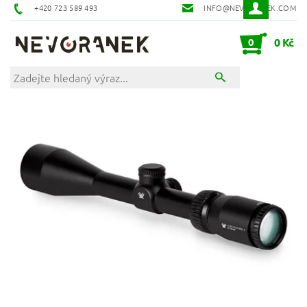
+420 723 589 493
INFO@NEVORANEK.COM
0
0 Kč