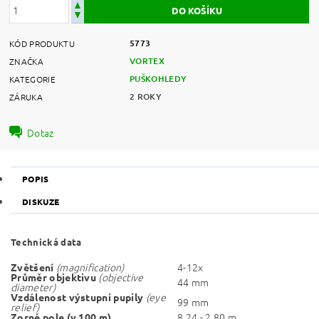
5773
KÓD PRODUKTU
VORTEX
ZNAČKA
PUŠKOHLEDY
KATEGORIE
2 ROKY
ZÁRUKA
Dotaz
POPIS
DISKUZE
Technická data
(magnification)
4-12x
Zvětšení
(objective
Průměr objektivu
44 mm
diameter)
(eye
Vzdálenost výstupní pupily
99 mm
relief)
8.24 - 2.80 m
Zorné pole (v 100 m)