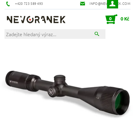
+420 723 589 493
INFO@NEVORANEK.COM
0
0 Kč