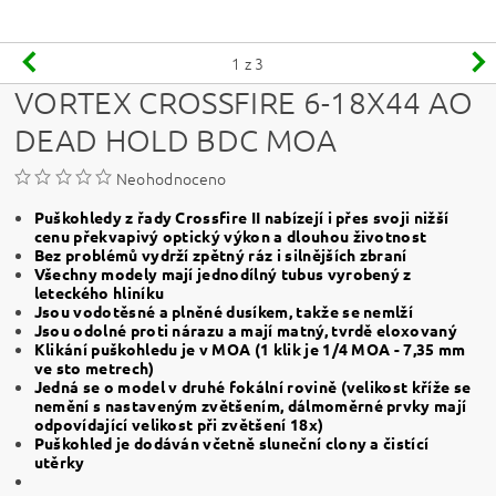
1
z 3
VORTEX CROSSFIRE 6-18X44 AO
DEAD HOLD BDC MOA
Neohodnoceno
Puškohledy z řady Crossfire II nabízejí i přes svoji nižší
cenu překvapivý optický výkon a dlouhou životnost
Bez problémů vydrží zpětný ráz i silnějších zbraní
Všechny modely mají jednodílný tubus vyrobený z
leteckého hliníku
Jsou vodotěsné a plněné dusíkem, takže se nemlží
Jsou odolné proti nárazu a mají matný, tvrdě eloxovaný
Klikání puškohledu je v MOA (1 klik je 1/4 MOA - 7,35 mm
ve sto metrech)
Jedná se o model v druhé fokální rovině (velikost kříže se
nemění s nastaveným zvětšením, dálmoměrné prvky mají
odpovídající velikost při zvětšení 18x)
Puškohled je dodáván včetně sluneční clony a čistící
utěrky