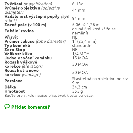
(magnification)
6-18x
Zvětšení
(objective
Průměr objektivu
44 mm
diameter)
(eye
Vzdálenost výstupní pupily
94 mm
relief)
5,06 až 1,76 m
Zorné pole (v 100 m)
druhá (velikost kříže se
Fokální rovina
nemění)
NE
Přísvit
(tube diameter)
1" (25,4 mm)
Průměr tubusu
standardní
Typ komínků
NE
Zero Stop
1/4 MOA
Velikost kliku
15 MOA
Jedno otočení komínku
Rozsah výškové
50 MOA
(elevation)
korekce
Rozsah stranové
50 MOA
(windage)
korekce
Stavitelná na objektivu od cca
Paralaxa
9 m
34,3 cm
Délka
555 g
Hmotnost
Buďte první, kdo napíše příspěvek k této položce.
Přidat komentář